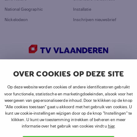
National Geographic
Installatie
Nickelodeon
Inschrijven nieuwsbrief
©
2026
Canal+ Luxembourg S. à r.l.
OVER COOKIES OP DEZE SITE
Alle rechten voorbehouden.
TV VLAANDEREN® is een merk gebruikt door Canal+
Op deze website worden cookies of andere identificatoren gebruikt
Luxembourg S. à r.l.
voor functionele, statistische en marketingdoeleinden, alsook voor het
weergeven van gepersonaliseerde inhoud. Door te klikken op de knop
Maatschappelijke zetel: Rue Albert Borschette 4, L-1246
"Alle cookies toestaan" gaat u akkoord met het gebruik van cookies. U
Luxembourg R.C.S. Luxembourg : B 87.905 -
kunt uw cookie-instellingen wijzigen door op de knop "Instellingen" te
Vestigingsvergunning 10001269/3
klikken. U kunt uw toestemming intrekken of beheren en meer
informatie over het gebruik van cookies vindt u
hier
.
Follow us: