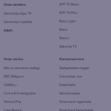
APP TV Basic
Onze zenders
APP TV Plus
Zenderlijst App TV
Basic Light
Zenderlijst satelliet
Basic
Adult
Basic+
Vakantie TV
Onze series
Klantenservice
Alle on demand catalogi
Veelgestelde vragen
BBC Belgium
Contacteer ons
CANAL+
Downloads
Crime & Investigation
Service status
History Play
Smartcard registratie
Love Nature
Smartcard heractivatie