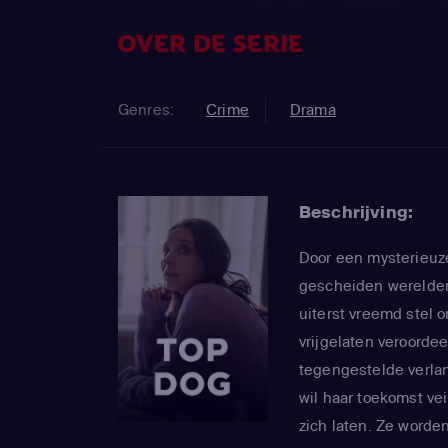
OVER DE SERIE
Genres:
Crime
Drama
Beschrijving:
Door een mysterieuz
gescheiden werelden
uiterst vreemd stel 
vrijgelaten veroorde
tegengestelde verlang
wil haar toekomst vei
zich laten. Ze worde