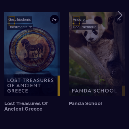
7+
7+
Geschiedenis
Andere
Documentaire
Documentaire
Lost Treasures Of
Panda School
Ancient Greece