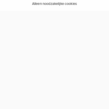
Alleen noodzakelijke cookies
(1)
Kijk 30 dagen gratis
APP TV BASIC
€ 14,95
(2)
per maand
Meer dan 45 zenders
Kijk onbeperkt series van CANAL+,