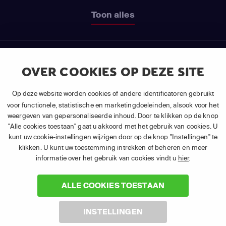
Toon alles
OVER COOKIES OP DEZE SITE
LIVE TV EN ON-DEMAND
Op deze website worden cookies of andere identificatoren gebruikt
SERIES IN ÉÉN APP
voor functionele, statistische en marketingdoeleinden, alsook voor het
weergeven van gepersonaliseerde inhoud. Door te klikken op de knop
"Alle cookies toestaan" gaat u akkoord met het gebruik van cookies. U
Een programma live of in Replay kijken of je favoriete
kunt uw cookie-instellingen wijzigen door op de knop "Instellingen" te
klikken. U kunt uw toestemming intrekken of beheren en meer
series bingen, het kan allemaal met APP TV Basic van
informatie over het gebruik van cookies vindt u
hier
.
TV VLAANDEREN. Het enige dat je nodig hebt is de
app en een internetverbinding.
ALLE COOKIES TOESTAAN
INSTELLINGEN