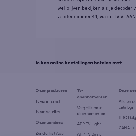
wel blijven bekijken als je decoder 
zendernummer 44, via de TV VLAAND
Je kan online bestellingen betalen met:
Onze producten
Tv-
Onze se
abonnementen
Tv via internet
Alle on 
catalogi
Vergelijk onze
Tv via satelliet
abonnementen
BBC Bel
Onze zenders
APP TV Light
CANAL+
Zenderlijst App
APP TV Basic