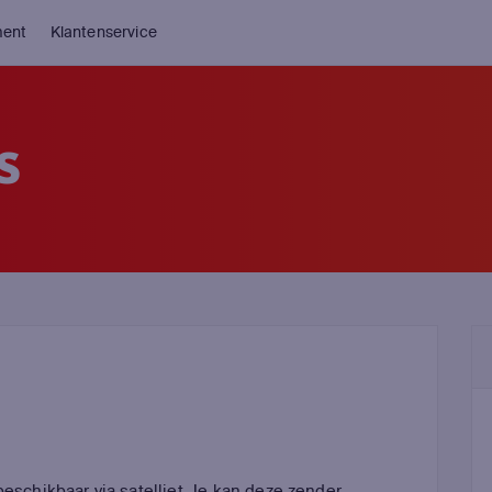
ment
Klantenservice
S
beschikbaar via satelliet. Je kan deze zender