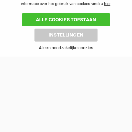
informatie over het gebruik van cookies vindt u
hier
.
ALLE COOKIES TOESTAAN
INSTELLINGEN
Alleen noodzakelijke cookies
HEB JE TV NODIG ALS JE OP REIS
BENT IN HET BUITENLAND?
Geen probleem! Je kunt je favoriete programma's overal in de
Europese Unie bekijken. Bij TV VLAANDEREN bieden wij je de
mogelijkheid om al je zenders, series en documentaires mee