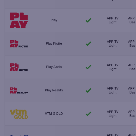
APP TV
APP 
Play
Light
Bas
APP TV
APP 
Play Fictie
Light
Bas
APP TV
APP 
Play Actie
Light
Bas
APP TV
APP 
Play Reality
Light
Bas
APP TV
APP 
VTM GOLD
Light
Bas
APP TV
APP 