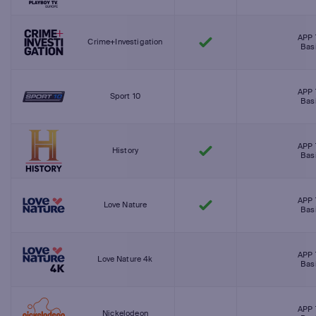
APP 
Crime+Investigation
Bas
APP 
Sport 10
Bas
APP 
History
Bas
APP 
Love Nature
Bas
APP 
Love Nature 4k
Bas
APP 
Nickelodeon