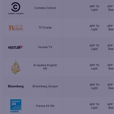
APP TV
APP 
Comedy Central
Light
Bas
APP TV
APP 
TV Oranje
Light
Bas
APP TV
APP 
Hustler TV
Light
Bas
Al Jazeera English
APP TV
APP 
HD
Light
Bas
APP TV
APP 
Bloomberg Europe
Light
Bas
APP TV
APP 
France 24 EN
Light
Bas