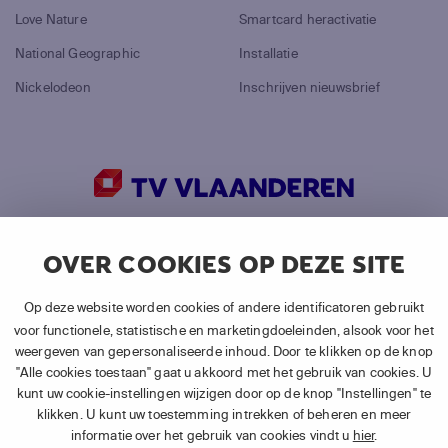
Love Nature
Smartcard heractivatie
National Geographic
Installatie
Nickelodeon
Inschrijven nieuwsbrief
©
2026
Canal+ Luxembourg S. à r.l.
OVER COOKIES OP DEZE SITE
Alle rechten voorbehouden.
TV VLAANDEREN® is een merk gebruikt door Canal+
Op deze website worden cookies of andere identificatoren gebruikt
Luxembourg S. à r.l.
voor functionele, statistische en marketingdoeleinden, alsook voor het
weergeven van gepersonaliseerde inhoud. Door te klikken op de knop
Maatschappelijke zetel: Rue Albert Borschette 4, L-1246
"Alle cookies toestaan" gaat u akkoord met het gebruik van cookies. U
Luxembourg R.C.S. Luxembourg : B 87.905 -
kunt uw cookie-instellingen wijzigen door op de knop "Instellingen" te
Vestigingsvergunning 10001269/3
klikken. U kunt uw toestemming intrekken of beheren en meer
informatie over het gebruik van cookies vindt u
hier
.
Follow us: