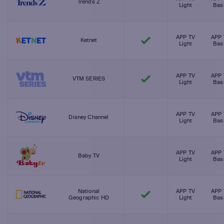
Trends Z
Light
Bas
APP TV
APP 
Ketnet
Light
Bas
APP TV
APP 
VTM SERIES
Light
Bas
APP TV
APP 
Disney Channel
Light
Bas
APP TV
APP 
Baby TV
Light
Bas
National
APP TV
APP 
Geographic HD
Light
Bas