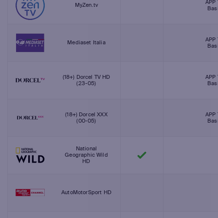
APP 
MyZen.tv
Bas
APP 
Mediaset Italia
Bas
(18+) Dorcel TV HD
APP 
(23-05)
Bas
(18+) Dorcel XXX
APP 
(00-05)
Bas
National
Geographic Wild
HD
AutoMotorSport HD