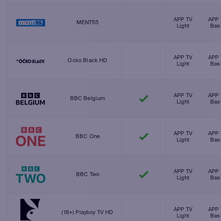
APP TV
APP 
MENT55
Light
Bas
APP TV
APP 
Ocko Black HD
Light
Bas
APP TV
APP 
BBC Belgium
Light
Bas
APP TV
APP 
BBC One
Light
Bas
APP TV
APP 
BBC Two
Light
Bas
APP TV
APP 
(18+) Playboy TV HD
Light
Bas