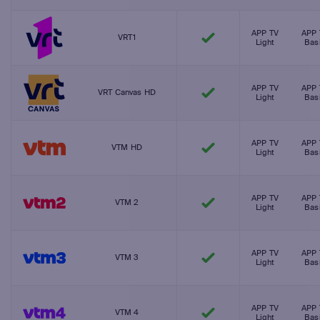
APP TV
APP 
VRT1
Light
Bas
APP TV
APP 
VRT Canvas HD
Light
Bas
APP TV
APP 
VTM HD
Light
Bas
APP TV
APP 
VTM 2
Light
Bas
APP TV
APP 
VTM 3
Light
Bas
APP TV
APP 
VTM 4
Light
Bas