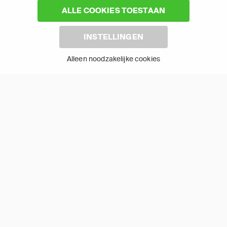
ALLE COOKIES TOESTAAN
APP TV PLUS
INSTELLINGEN
Alleen noodzakelijke cookies
KIJK 30 DAGEN GRATIS
2
65 zenders | €19,95 per maand