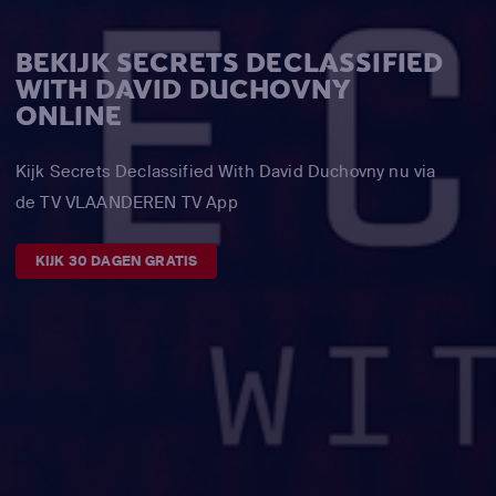
BEKIJK SECRETS DECLASSIFIED
WITH DAVID DUCHOVNY
ONLINE
Kijk Secrets Declassified With David Duchovny nu via
de TV VLAANDEREN TV App
KIJK 30 DAGEN GRATIS