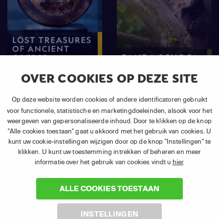
OVER COOKIES OP DEZE SITE
Lost Treasures Of
Panda School
Ancient Greece
Op deze website worden cookies of andere identificatoren gebruikt
voor functionele, statistische en marketingdoeleinden, alsook voor het
weergeven van gepersonaliseerde inhoud. Door te klikken op de knop
"Alle cookies toestaan" gaat u akkoord met het gebruik van cookies. U
Toon alles
kunt uw cookie-instellingen wijzigen door op de knop "Instellingen" te
klikken. U kunt uw toestemming intrekken of beheren en meer
informatie over het gebruik van cookies vindt u
hier
.
ALLE COOKIES TOESTAAN
LIVE TV EN ON-DEMAND
INSTELLINGEN