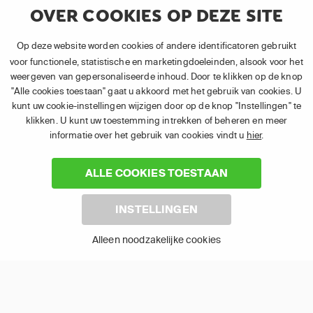
OVER COOKIES OP DEZE SITE
Op deze website worden cookies of andere identificatoren gebruikt
Toon alles
voor functionele, statistische en marketingdoeleinden, alsook voor het
weergeven van gepersonaliseerde inhoud. Door te klikken op de knop
"Alle cookies toestaan" gaat u akkoord met het gebruik van cookies. U
kunt uw cookie-instellingen wijzigen door op de knop "Instellingen" te
klikken. U kunt uw toestemming intrekken of beheren en meer
informatie over het gebruik van cookies vindt u
hier
.
LIVE TV EN ON-DEMAND
ALLE COOKIES TOESTAAN
SERIES IN ÉÉN APP
INSTELLINGEN
Een programma live of in Replay kijken of je favoriete
series bingen, het kan allemaal met APP TV Basic van
Alleen noodzakelijke cookies
TV VLAANDEREN. Het enige dat je nodig hebt is de
app en een internetverbinding.