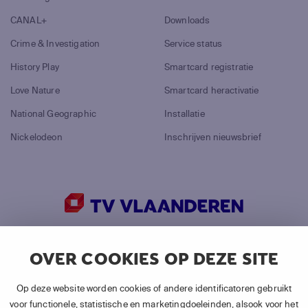
CANAL+
Downloads
Crime & Investigation
Service status
History Play
Smartcard registratie
Love Nature
Smartcard heractivatie
National Geographic
Installatie
Nickelodeon
Inschrijven nieuwsbrief
©
2026
Canal+ Luxembourg S. à r.l.
OVER COOKIES OP DEZE SITE
Alle rechten voorbehouden.
TV VLAANDEREN® is een merk gebruikt door Canal+
Op deze website worden cookies of andere identificatoren gebruikt
Luxembourg S. à r.l.
voor functionele, statistische en marketingdoeleinden, alsook voor het