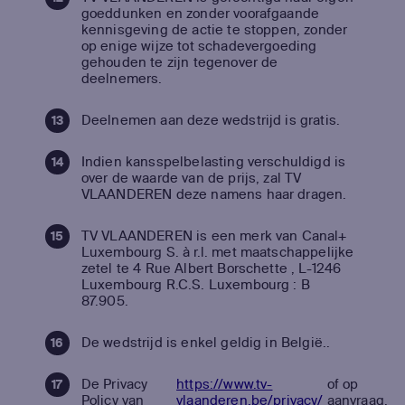
goeddunken en zonder voorafgaande
kennisgeving de actie te stoppen, zonder
op enige wijze tot schadevergoeding
gehouden te zijn tegenover de
deelnemers.
Deelnemen aan deze wedstrijd is gratis.
Indien kansspelbelasting verschuldigd is
over de waarde van de prijs, zal TV
VLAANDEREN deze namens haar dragen.
TV VLAANDEREN is een merk van Canal+
Luxembourg S. à r.l. met maatschappelijke
zetel te 4 Rue Albert Borschette , L-1246
Luxembourg R.C.S. Luxembourg : B
87.905.
De wedstrijd is enkel geldig in België..
De Privacy
https://www.tv-
of op
Policy van
vlaanderen.be/privacy/
aanvraag.