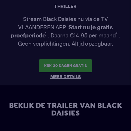
THRILLER
Stream Black Daisies nu via de TV
VLAANDEREN APP.
Start nu je gratis
1
2
proefperiode
. Daarna €14,95 per maand
.
Geen verplichtingen. Altijd opzegbaar.
KIJK 30 DAGEN GRATIS
MEER DETAILS
BEKIJK DE TRAILER VAN BLACK
DAISIES