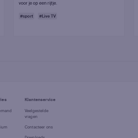
voor je op een rijtje.
#sport
#Live TV
ries
Klantenservice
demand
Veelgestelde
vragen
gium
Contacteer ons
Downloads