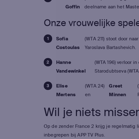
Goffin
deelname aan het Master
Onze vrouwelijke spel
Sofia
(WTA 211) stoot door naa
Costoulas
Yaroslava Bartashevich.
Hanne
(WTA 196) verloor i
Vandewinkel
Starodubtseva (WTA
Elise
(WTA 24)
Greet
Mertens
en
Minnen
Wil je niets miss
Op de zender France 2 krijg je regelmatig l
inbegrepen bij APP TV Plus.