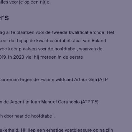
es voor je op een rijtje.
ers
ag al te plaatsen voor de tweede kwalificatieronde. Het
eer dat hij op de kwalificatietabel staat van Roland
twee keer plaatsen voor de hoofdtabel, waarvan de
019. In 2023 viel hij meteen in de eerste
 opnemen tegen de Franse wildcard Arthur Géa (ATP
en de Argentijn Juan Manuel Cerundolo (ATP 115).
ch door naar de hoofdtabel.
ekerheid. Hij liep een ernstige voetblessure op na zijn