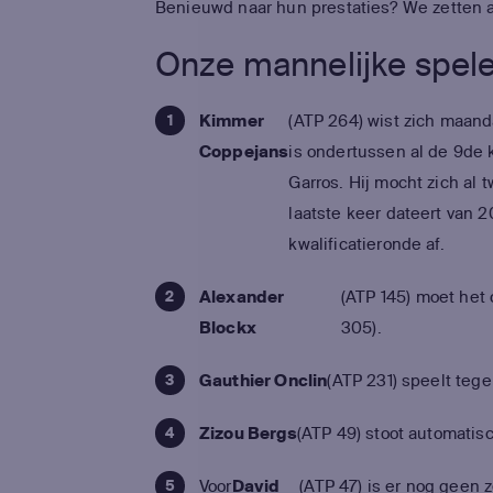
Benieuwd naar hun prestaties? We zetten all
Onze mannelijke spel
Kimmer
(ATP 264) wist zich maand
Coppejans
is ondertussen al de 9de k
Garros. Hij mocht zich al 
laatste keer dateert van 2
kwalificatieronde af.
Alexander
(ATP 145) moet het
Blockx
305).
Gauthier Onclin
(ATP 231) speelt teg
Zizou Bergs
(ATP 49) stoot automatis
Voor
David
(ATP 47) is er nog geen z