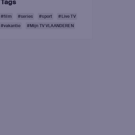
Tags
#film
#series
#sport
#Live TV
#vakantie
#Mijn TV VLAANDEREN