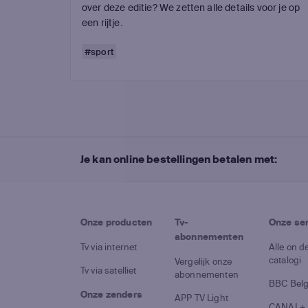
over deze editie? We zetten alle details voor je op
een rijtje.
#sport
Je kan online bestellingen betalen met:
Onze producten
Tv-
Onze se
abonnementen
Tv via internet
Alle on 
catalogi
Vergelijk onze
Tv via satelliet
abonnementen
BBC Bel
Onze zenders
APP TV Light
CANAL+