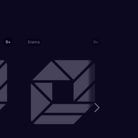
9+
9+
Drama