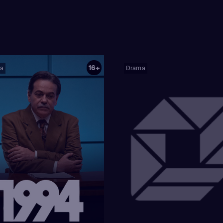
16+
a
Drama