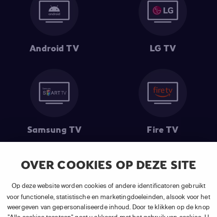
Android TV
LG TV
Samsung TV
Fire TV
OVER COOKIES OP DEZE SITE
(1) De eerste 30 dagen gratis
: Geldig op alle nieuwe abonnementen
Op deze website worden cookies of andere identificatoren gebruikt
van APP TV Light, Basic of Plus.
voor functionele, statistische en marketingdoeleinden, alsook voor het
(2) Prijs abonnement
: Incl. BTW.
weergeven van gepersonaliseerde inhoud. Door te klikken op de knop
(3) Restart & Replay
is beschikbaar voor
volgende zenders
afhankelijk