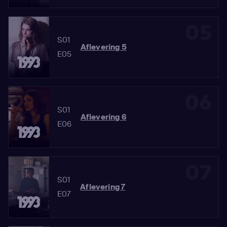
05
S01
Aflevering 5
E05
06
S01
Aflevering 6
E06
07
S01
Aflevering 7
E07