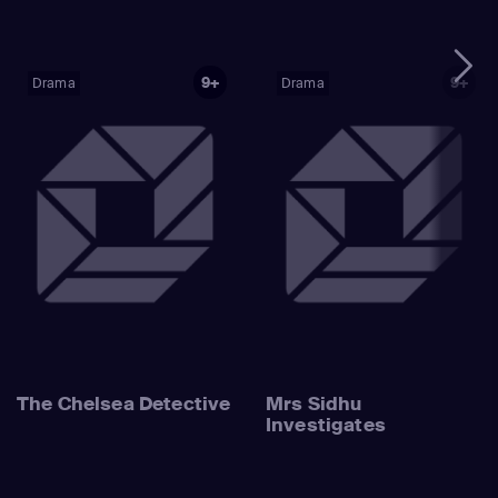
9+
9+
Drama
Drama
The Chelsea Detective
Mrs Sidhu
Investigates