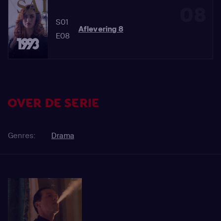
08
S01
Aflevering 8
E08
OVER DE SERIE
Genres:
Drama