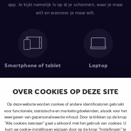
app. Je kijkt namelijk tv op ál je schermen, waar je maar
wilt en wanneer je maar wilt.
Smartphone of tablet
Laptop
OVER COOKIES OP DEZE SITE
Op deze website worden cookies of andere identificatoren gebruikt
voor functionele, statistische en marketingdoeleinden, alsook voor het
Chromecast
Apple TV
weergeven van gepersonaliseerde inhoud. Door te klikken op de knop
"Alle cookies toestaan" gaat u akkoord met het gebruik van cookies. U
kunt uw cookie-instellingen wijzigen door op de knop "Instellingen" te