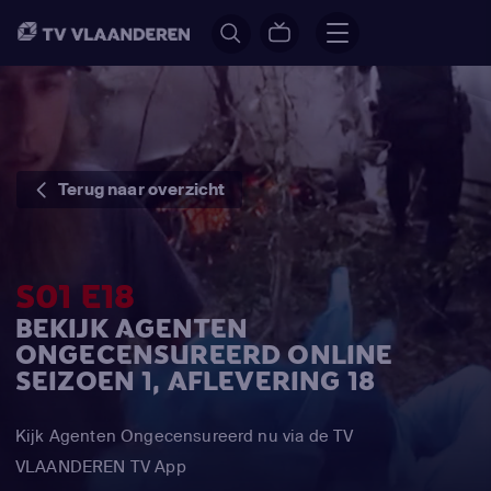
Terug naar overzicht
S01 E18
BEKIJK AGENTEN
ONGECENSUREERD ONLINE
SEIZOEN 1, AFLEVERING 18
Kijk Agenten Ongecensureerd nu via de TV
VLAANDEREN TV App