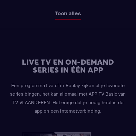
Toon alles
LIVE TV EN ON-DEMAND
SERIES IN ÉÉN APP
Een programma live of in Replay kijken of je favoriete
series bingen, het kan allemaal met APP TV Basic van
TV VLAANDEREN. Het enige dat je nodig hebt is de
app en een internetverbinding.