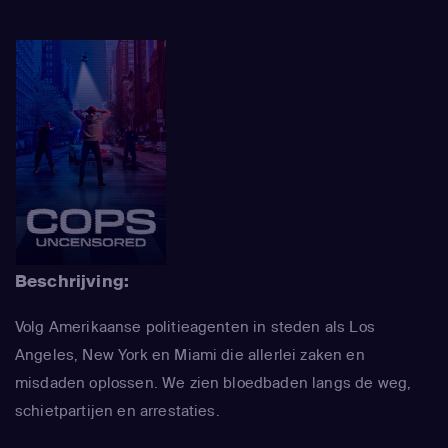
Beschrijving:
Volg Amerikaanse politieagenten in steden als Los
Angeles, New York en Miami die allerlei zaken en
misdaden oplossen. We zien bloedbaden langs de weg,
schietpartijen en arrestaties.