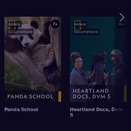
7+
12+
Andere
Andere
Documentaire
Documentaire
Panda School
Heartland Docs, Dvm
5