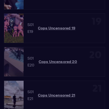
19
S01
Cops Uncensored 19
E19
20
S01
Cops Uncensored 20
E20
21
S01
Cops Uncensored 21
E21