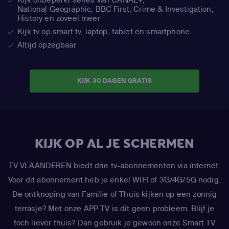
National Geographic,
BBC First, Crime & Investigation,
History en zoveel meer
Kijk tv op smart tv, laptop, tablet en smartphone
Altijd opzegbaar
KIJK 30 DAGEN GRATIS
KIJK OP AL JE SCHERMEN
TV VLAANDEREN biedt drie tv-abonnementen via internet.
Voor dit abonnement heb je enkel WIFI of 3G/4G/5G nodig.
De ontknoping van Familie of Thuis kijken op een zonnig
terrasje? Met onze APP TV is dit geen probleem. Blijf je
toch liever thuis? Dan gebruik je gewoon onze Smart TV