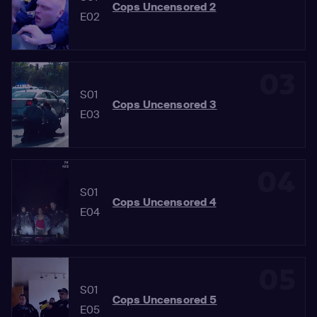
Cops Uncensored 2
E02
03
S01
Cops Uncensored 3
E03
04
S01
Cops Uncensored 4
E04
05
S01
Cops Uncensored 5
E05