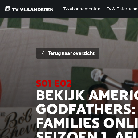
Tv-abonnementen
Tv & Entertain
Terug naar overzicht
S01 E02
BEKIJK AMER
GODFATHERS: 
FAMILIES ONL
SEIZOEN 1, AF