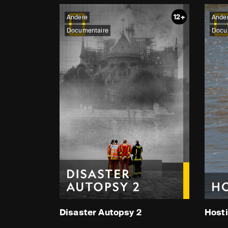
12+
Andere
Ande
Documentaire
Docu
Disaster Autopsy 2
Hosti