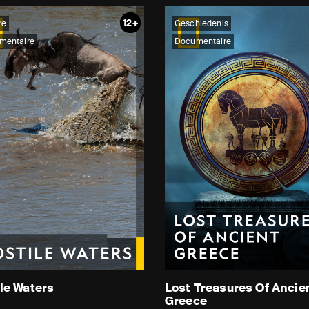
12+
re
Geschiedenis
mentaire
Documentaire
le Waters
Lost Treasures Of Ancie
Greece