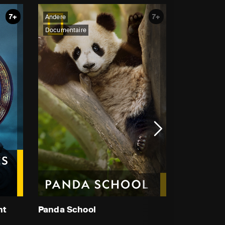
7+
7+
Andere
Documentaire
nt
Panda School