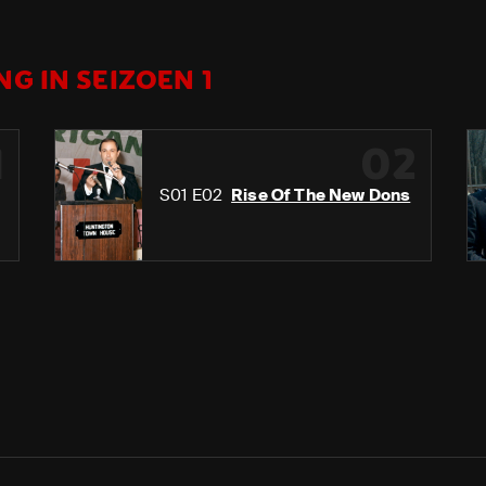
G IN SEIZOEN 1
1
02
S01 E02
Rise Of The New Dons