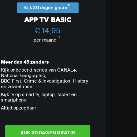
(1)
Kijk 30 dagen gratis
APP TV BASIC
€ 14,95
(2)
per maand
Meer dan 45 zenders
Kijk onbeperkt series van CANAL+,
National Geographic,
BBC First, Crime & Investigation, History
en zoveel meer
Kijk tv op smart tv, laptop, tablet en
smartphone
Altijd opzegbaar
KIJK 30 DAGEN GRATIS