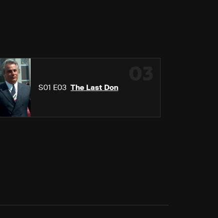
03
S01 E03
The Last Don