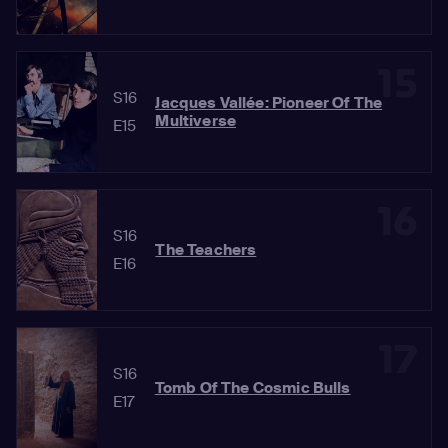
15
S16
Jacques Vallée: Pioneer Of The
Multiverse
E15
16
S16
The Teachers
E16
17
S16
Tomb Of The Cosmic Bulls
E17