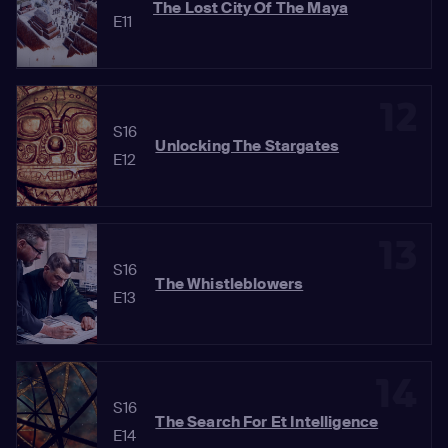
The Lost City Of The Maya
E11
12
S16
Unlocking The Stargates
E12
13
S16
The Whistleblowers
E13
14
S16
The Search For Et Intelligence
E14