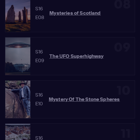
08
S16
Mysteries of Scotland
E08
09
S16
The UFO Superhighway
E09
10
S16
Mystery Of The Stone Spheres
E10
11
S16