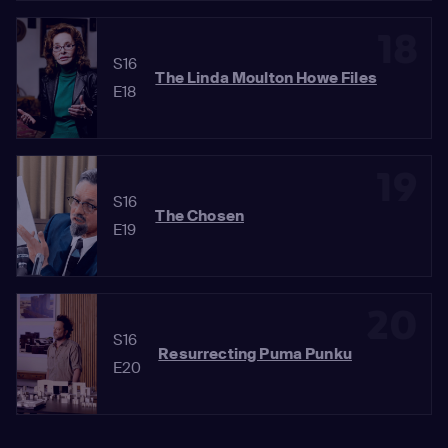
18
S16
The Linda Moulton Howe Files
E18
19
S16
The Chosen
E19
20
S16
Resurrecting Puma Punku
E20