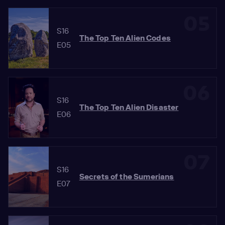
05
S16
The Top Ten Alien Codes
E05
06
S16
The Top Ten Alien Disaster
E06
07
S16
Secrets of the Sumerians
E07