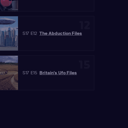
12
S17 E12
The Abduction Files
15
S17 E15
Britain's Ufo Files