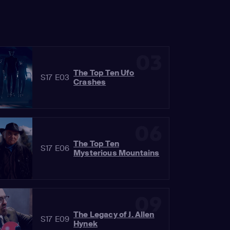
03
The Top Ten Ufo
S17 E03
Crashes
06
The Top Ten
S17 E06
Mysterious Mountains
09
The Legacy of J. Allen
S17 E09
Hynek