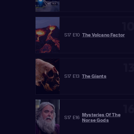
1
S17 E10
The Volcano Factor
1
S17 E13
The Giants
1
Mysteries Of The
S17 E16
Norse Gods