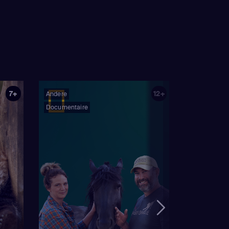
7+
12+
Andere
Documentaire