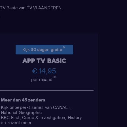
APP TV Basic van TV VLAANDEREN.
.
(1)
Kijk 30 dagen gratis
APP TV BASIC
€ 14,95
(2)
per maand
Meer dan 45 zenders
Kijk onbeperkt series van CANAL+,
National Geographic,
BBC First, Crime & Investigation, History
en zoveel meer