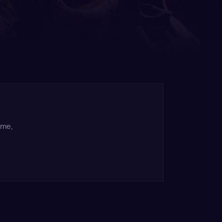
rme,
e