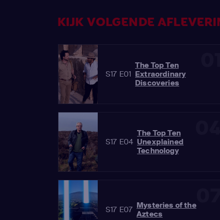
KIJK VOLGENDE AFLEVERIN
0
The Top Ten
S17 E01
Extraordinary
Discoveries
0
The Top Ten
S17 E04
Unexplained
Technology
0
Mysteries of the
S17 E07
Aztecs