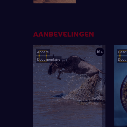
AANBEVELINGEN
12+
Andere
Gesc
Documentaire
Docu