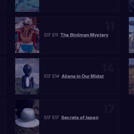
0
11
S17 E11
The Birdman Mystery
3
14
S17 E14
Aliens in Our Midst
6
17
S17 E17
Secrets of Japan