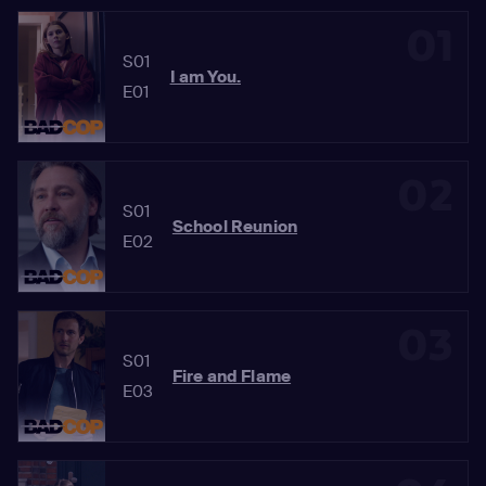
01
S01
I am You.
E01
02
S01
School Reunion
E02
03
S01
Fire and Flame
E03