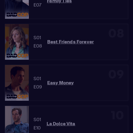
Family Ties
E07
08
S01
Best Friends Forever
E08
09
S01
Easy Money
E09
10
S01
La Dolce Vita
E10