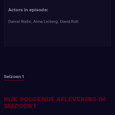
de dood van Kipp omdat zijn twee
Actors in episode:
showpony's nu nutteloos zijn
geworden. Geen van hen lijkt daarom
Daniel Rodic
,
Alma Leiberg
,
David Rott
een motief te hebben om Alexandra
te doden. Dit betekent hard werken
voor Jan en Luis.
Seizoen 1
KIJK VOLGENDE AFLEVERING IN
SEIZOEN 1