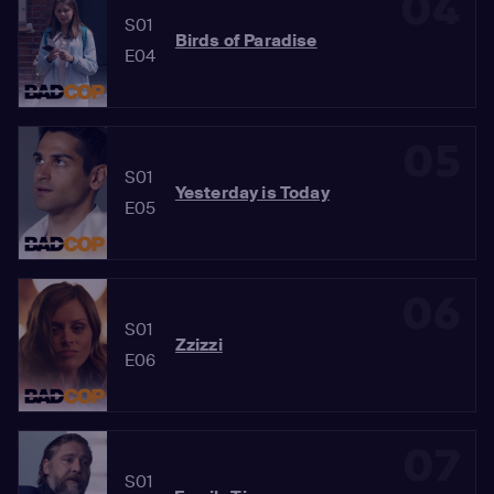
04
S01
Birds of Paradise
E04
05
S01
Yesterday is Today
E05
06
S01
Zzizzi
E06
07
S01