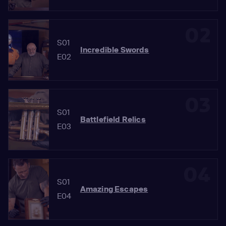
02
S01
Incredible Swords
E02
03
S01
Battlefield Relics
E03
04
S01
Amazing Escapes
E04