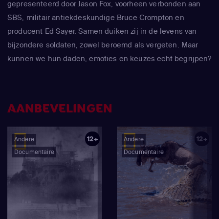
gepresenteerd door Jason Fox, voorheen verbonden aan
SBS, militair antiekdeskundige Bruce Crompton en
producent Ed Sayer. Samen duiken zij in de levens van
bijzondere soldaten, zowel beroemd als vergeten. Maar
kunnen we hun daden, emoties en keuzes echt begrijpen?
Battle Treasures probeert op deze kernvraag een antwoord
te geven.
AANBEVELINGEN
12+
12+
Andere
Andere
Documentaire
Documentaire