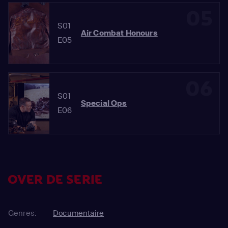
05
S01
Air Combat Honours
E05
06
S01
Special Ops
E06
OVER DE SERIE
Genres:
Documentaire