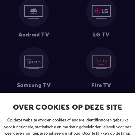
Android TV
LG TV
Samsung TV
Fire TV
OVER COOKIES OP DEZE SITE
(1) De eerste 30 dagen gratis
: Geldig op alle nieuwe abonnementen
Op deze website worden cookies of andere identificatoren gebruikt
van APP TV Light, Basic of Plus.
voor functionele, statistische en marketingdoeleinden, alsook voor het
(2) Prijs abonnement
: Incl. BTW.
weergeven van gepersonaliseerde inhoud. Door te klikken op de knop