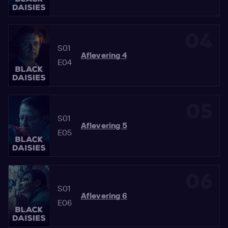
04
S01
Aflevering 4
E04
05
S01
Aflevering 5
E05
06
S01
Aflevering 6
E06