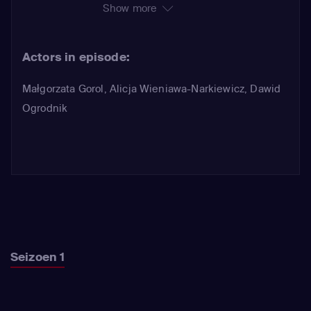
Show more
van zijn geliefde door toedoen van de
politie, beschuldigt Maria ervan
Actors in episode:
duistere geheimen te verbergen
onder het mom van filantropie. De
Małgorzata Gorol
,
Alicja Wieniawa-Narkiewicz
,
Dawid
politie blijft de ondergrondse tunnels
Ogrodnik
doorzoeken en komt heel dicht bij de
tunnel waar Ada en de kinderen zich
bevinden, zonder het geschreeuw
van de tiener te horen.
Seizoen 1