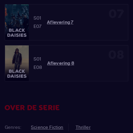
07
S01
Aflevering 7
E07
08
S01
Aflevering 8
E08
OVER DE SERIE
Genres:
Science Fiction
Thriller