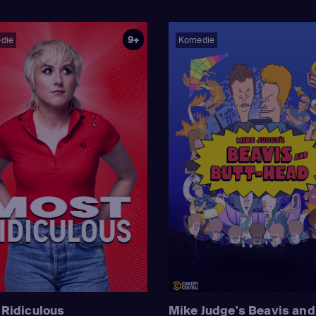
9+
die
Komedie
Ridiculous
Mike Judge's Beavis and