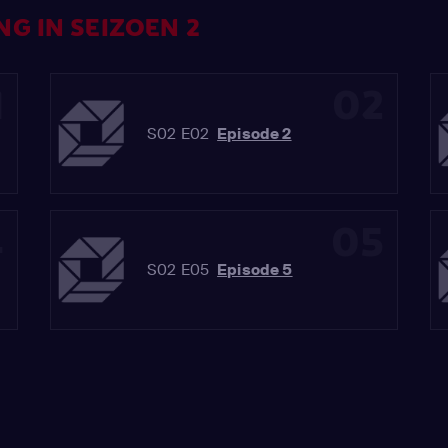
G IN SEIZOEN 2
1
02
S02 E02
Episode 2
4
05
S02 E05
Episode 5