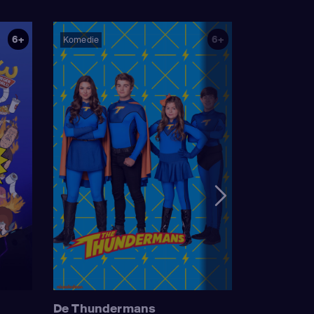
6+
6+
Komedie
De Thundermans