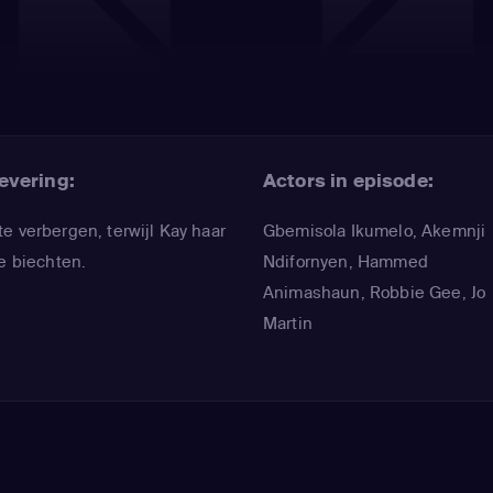
evering:
Actors in episode:
e verbergen, terwijl Kay haar
Gbemisola Ikumelo
,
Akemnji
te biechten.
Ndifornyen
,
Hammed
Animashaun
,
Robbie Gee
,
Jo
Martin