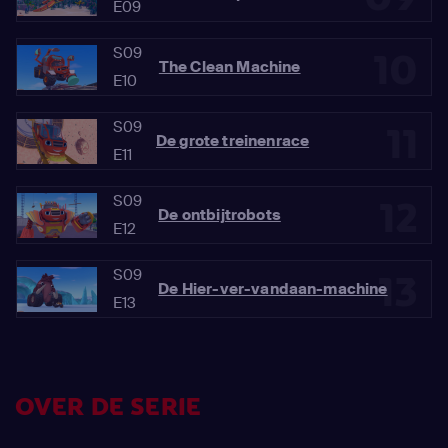
E09
S09
10
The Clean Machine
E10
S09
11
De grote treinenrace
E11
S09
12
De ontbijtrobots
E12
S09
13
De Hier-ver-vandaan-machine
E13
OVER DE SERIE