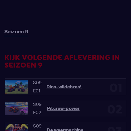
Seizoen 9
KIJK VOLGENDE AFLEVERING IN
SEIZOEN 9
S09
01
Dino-wildebras!
E01
S09
02
Pitcrew-power
E02
S09
De weermachine