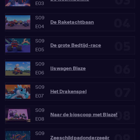
03
E03
S09
04
De Raketachtbaan
E04
S09
05
De grote Bedtijd-race
E05
S09
06
IJswagen Blaze
E06
S09
07
Het Drakenspel
E07
S09
08
Naar de bioscoop met Blaze!
E08
S09
09
Zeeschildpadonderzeeër