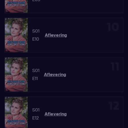
10
S01
Aflevering
E10
11
S01
Aflevering
E11
12
S01
Aflevering
E12