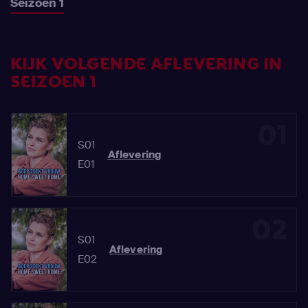
Seizoen 1
KIJK VOLGENDE AFLEVERING IN
SEIZOEN 1
01
S01
Aflevering
E01
02
S01
Aflevering
E02