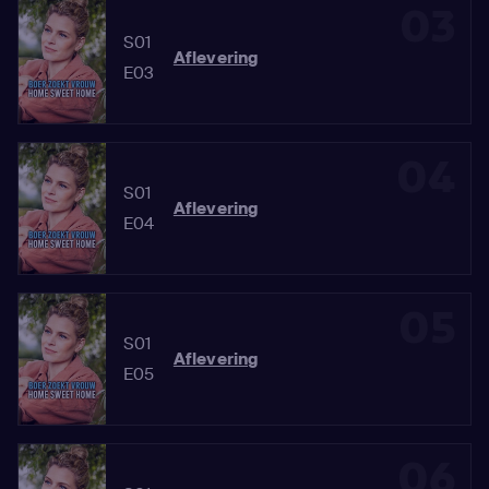
03
S01
Aflevering
E03
04
S01
Aflevering
E04
05
S01
Aflevering
E05
06