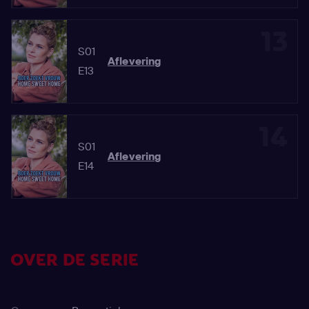
13
S01
Aflevering
E13
14
S01
Aflevering
E14
OVER DE SERIE