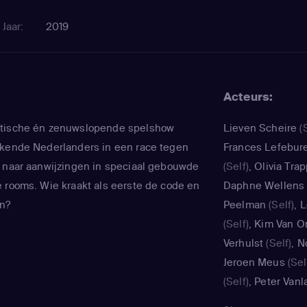
Jaar:
2019
Acteurs:
stische én zenuwslopende spelshow
Lieven Scheire
(S
ekende Nederlanders in een race tegen
Frances Lefebur
 naar aanwijzingen in speciaal gebouwde
(Self)
,
Olivia Tra
 rooms. Wie kraakt als eerste de code en
Daphne Wellens
en?
Peelman
(Self)
,
L
(Self)
,
Kim Van O
Verhulst
(Self)
,
N
Jeroen Meus
(Sel
(Self)
,
Peter Vanl
Emmers
(Self)
,
Li