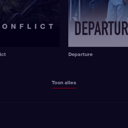
ict
Departure
Toon alles