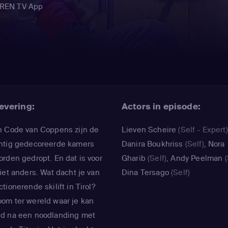
EREN TV App
evering:
Actors in episode:
n Code van Coppens zijn de
Lieven Scheire
(Self - Expert)
chtig gedecoreerde kamers
Danira Boukhriss
(Self)
,
Nora
rden gedropt. En dat is voor
Gharib
(Self)
,
Andy Peelman
(
iet anders. Wat dacht je van
Dina Tersago
(Self)
ionerende skilift in Tirol?
om ter wereld waar je kan
nd na een noodlanding met