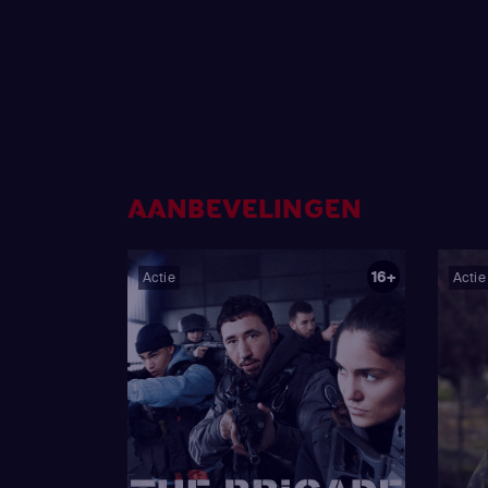
AANBEVELINGEN
16+
Actie
Actie