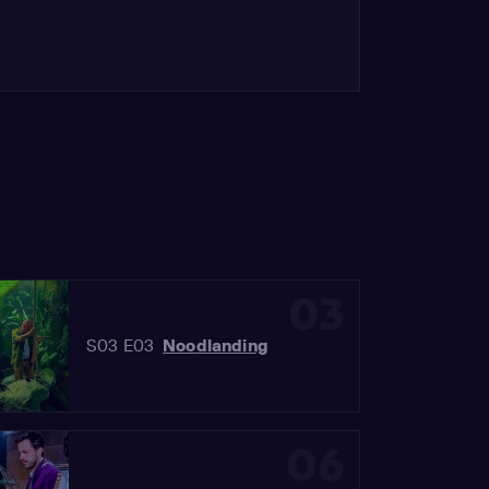
03
S03 E03
Noodlanding
06