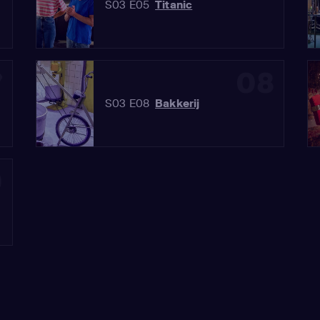
S03 E05
Titanic
7
08
S03 E08
Bakkerij
0