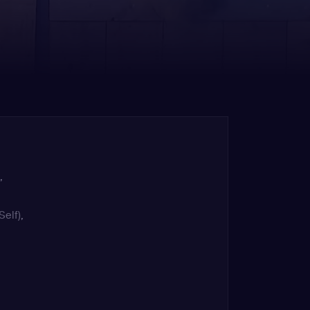
,
Self)
,