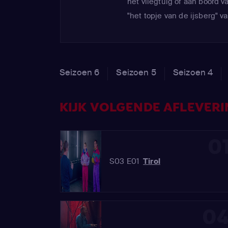
het vliegtuig of aan boord v
"het topje van de ijsberg"
die de kijker maar ook de 
krijgen voorgeschoteld.
Seizoen 6
Seizoen 5
Seizoen 4
KIJK VOLGENDE AFLEVERIN
0
S03 E01
Tirol
0