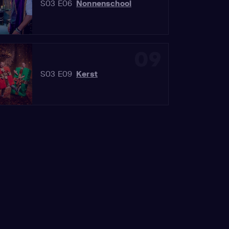
S03 E06
Nonnenschool
09
S03 E09
Kerst