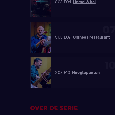
S03 E04
Hemel & hel
0
S03 E07
Chinees restaurant
1
S03 E10
Hoogtepunten
OVER DE SERIE