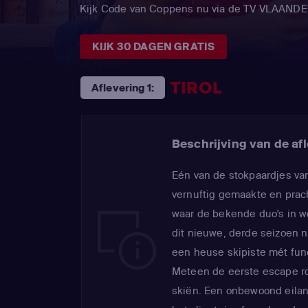
Kijk Code van Coppens nu via de TV VLAAND
KIJK 30 DAGEN GRATIS
TIROL
Aflevering 1:
Beschrijving van de afl
Eén van de stokpaardjes va
vernuftig gemaakte en pra
waar de bekende duo's in wo
dit nieuwe, derde seizoen n
een heuse skipiste mét funct
Meteen de eerste escape ro
skiën. Een onbewoond eila