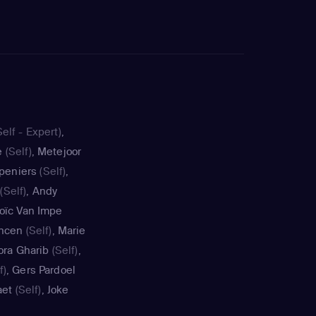
elf - Expert)
,
e
(Self)
,
Metejoor
ppeniers
(Self)
,
(Self)
,
Andy
oïc Van Impe
ncen
(Self)
,
Marie
ora Gharib
(Self)
,
f)
,
Gers Pardoel
aet
(Self)
,
Joke
ze Feryn
(Self)
,