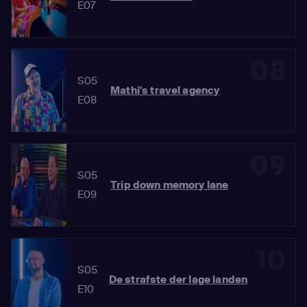
E07
08
S05
Mathi's travel agency
E08
09
S05
Trip down memory lane
E09
10
S05
De strafste der lage landen
E10