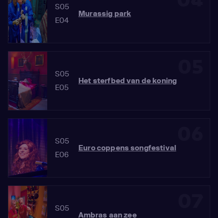
04
S05
Murassig park
E04
05
S05
Het sterfbed van de koning
E05
06
S05
Euro coppens songfestival
E06
07
S05
Ambras aan zee