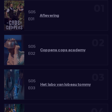
01
S05
Aflevering
E01
02
S05
Coppens cops academy
E02
03
S05
Het labo van lobeau tommy
E03