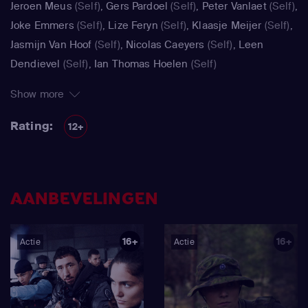
Jeroen Meus
(Self)
,
Gers Pardoel
(Self)
,
Peter Vanlaet
(Self)
,
Joke Emmers
(Self)
,
Lize Feryn
(Self)
,
Klaasje Meijer
(Self)
,
Jasmijn Van Hoof
(Self)
,
Nicolas Caeyers
(Self)
,
Leen
Dendievel
(Self)
,
Ian Thomas Hoelen
(Self)
Show more
Rating:
12+
AANBEVELINGEN
16+
16+
Actie
Actie