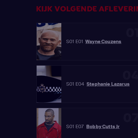
KIJK VOLGENDE AFLEVERIN
0
S01 E01
Wayne Couzens
0
S01 E04
Stephanie Lazarus
0
S01 E07
Bobby Cutts Jr