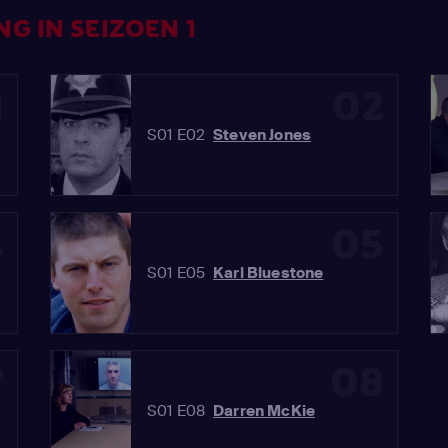
G IN SEIZOEN 1
1
02
S01 E02
Steven Jones
4
05
S01 E05
Karl Bluestone
7
08
S01 E08
Darren McKie