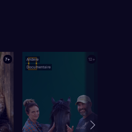
7+
12+
Andere
Documentaire