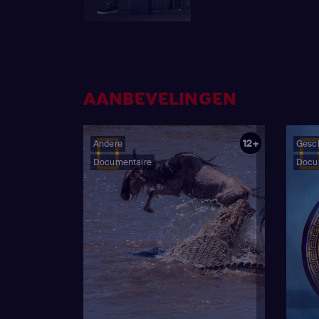
AANBEVELINGEN
12+
Andere
Gesc
Documentaire
Docu