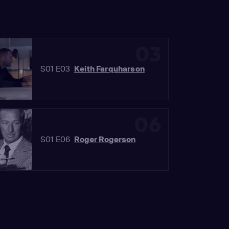
03
S01 E03
Keith Farquharson
06
S01 E06
Roger Rogerson