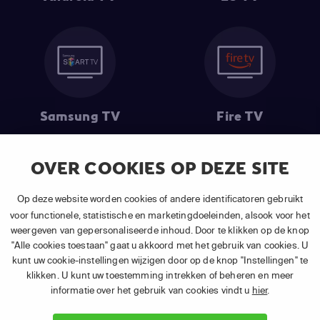
Samsung TV
Fire TV
OVER COOKIES OP DEZE SITE
(1) De eerste 30 dagen gratis
: Geldig op alle nieuwe abonnementen
Op deze website worden cookies of andere identificatoren gebruikt
van APP TV Light, Basic of Plus.
voor functionele, statistische en marketingdoeleinden, alsook voor het
(2) Prijs abonnement
: Incl. BTW.
weergeven van gepersonaliseerde inhoud. Door te klikken op de knop
(3) Restart & Replay
is beschikbaar voor
volgende zenders
afhankelijk
"Alle cookies toestaan" gaat u akkoord met het gebruik van cookies. U
van je gekozen pakket.
kunt uw cookie-instellingen wijzigen door op de knop "Instellingen" te
klikken. U kunt uw toestemming intrekken of beheren en meer
informatie over het gebruik van cookies vindt u
hier
.