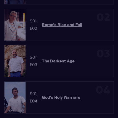
02
S01
Rome’s Rise and Fall
E02
03
S01
The Darkest Age
E03
04
S01
God's Holy Warriors
E04