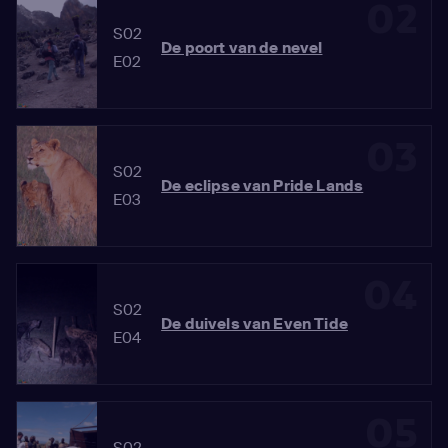
02
S02
De poort van de nevel
E02
03
S02
De eclipse van Pride Lands
E03
04
S02
De duivels van Even Tide
E04
05
S02