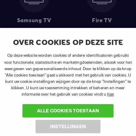
Samsung TV
Fire TV
OVER COOKIES OP DEZE SITE
(1) De eerste 30 dagen gratis
: Geldig op alle nieuwe abonnementen
Op deze website worden cookies of andere identificatoren gebruikt
van APP TV Light, Basic of Plus.
voor functionele, statistische en marketingdoeleinden, alsook voor het
(2) Prijs abonnement
: Incl. BTW.
weergeven van gepersonaliseerde inhoud. Door te klikken op de knop
(3) Restart & Replay
is beschikbaar voor
volgende zenders
afhankelijk
"Alle cookies toestaan" gaat u akkoord met het gebruik van cookies. U
van je gekozen pakket.
kunt uw cookie-instellingen wijzigen door op de knop "Instellingen" te
klikken. U kunt uw toestemming intrekken of beheren en meer
informatie over het gebruik van cookies vindt u
hier
.
ALLE COOKIES TOESTAAN
©
2026 Canal+ Luxembourg S. à r.l. - Alle rechten voorbehouden. TV
INSTELLINGEN
VLAANDEREN® is een merk gebruikt onder licentie door Canal+
Luxembourg S. à r.l. Maatschappelijke zetel: Rue Albert Borschette 4,