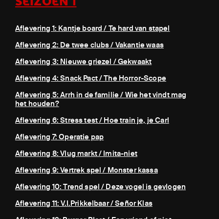
SEIZOEN 1
Aflevering 1: Kantje board / Te hard van stapel
Aflevering 2: De twee clubs / Vakantie waas
Aflevering 3: Nieuwe griezel / Gekwaakt
Aflevering 4: Snack Pact / The Horror-Scope
Aflevering 5: Arrh in de familie / Wie het vindt mag
het houden?
Aflevering 6: Stress test / Hoe train je, je Carl
Aflevering 7: Operatie pap
Aflevering 8: Vlug markt / Imita-niet
Aflevering 9: Vertrek spel / Monster kassa
Aflevering 10: Trend spel / Deze vogel is gevlogen
Aflevering 11: V.I.Prikkelbaar / Señor Klas