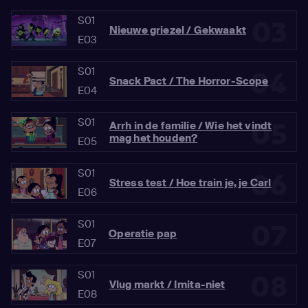
S01
03
Nieuwe griezel / Gekwaakt
E03
S01
04
Snack Pact / The Horror-Scope
E04
S01
05
Arrh in de familie / Wie het vindt
mag het houden?
E05
S01
06
Stress test / Hoe train je, je Carl
E06
S01
07
Operatie pap
E07
S01
08
Vlug markt / Imita-niet
E08