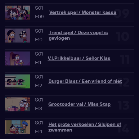
S01
09
Vertrek spel / Monster kassa
E09
S01
10
Trend spel / Deze vogel is
gevlogen
E10
S01
11
V.I.Prikkelbaar / Señor Klas
E11
S01
12
Burger Blast / Een vriend of niet
E12
S01
13
Grootouder val / Miss Stap
E13
S01
14
Het grote verkoelen / Sluipen of
zwemmen
E14