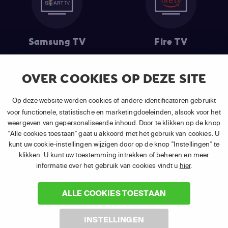
Samsung TV
Fire TV
OVER COOKIES OP DEZE SITE
(1) De eerste 30 dagen gratis
: Geldig op alle nieuwe abonnementen
Op deze website worden cookies of andere identificatoren gebruikt
van APP TV Light, Basic of Plus.
voor functionele, statistische en marketingdoeleinden, alsook voor het
(2) Prijs abonnement
: Incl. BTW.
weergeven van gepersonaliseerde inhoud. Door te klikken op de knop
(3) Restart & Replay
is beschikbaar voor
volgende zenders
afhankelijk
"Alle cookies toestaan" gaat u akkoord met het gebruik van cookies. U
van je gekozen pakket.
kunt uw cookie-instellingen wijzigen door op de knop "Instellingen" te
klikken. U kunt uw toestemming intrekken of beheren en meer
informatie over het gebruik van cookies vindt u
hier
.
ALLE COOKIES TOESTAAN
©
2026 Canal+ Luxembourg S. à r.l. - Alle rechten voorbehouden. TV
INSTELLINGEN
VLAANDEREN® is een merk gebruikt onder licentie door Canal+