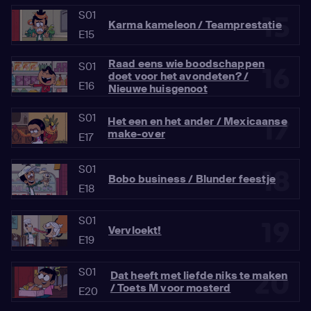
S01
15
Karma kameleon / Teamprestatie
E15
Raad eens wie boodschappen
S01
16
doet voor het avondeten? /
E16
Nieuwe huisgenoot
S01
17
Het een en het ander / Mexicaanse
make-over
E17
S01
18
Bobo business / Blunder feestje
E18
S01
19
Vervloekt!
E19
S01
20
Dat heeft met liefde niks te maken
/ Toets M voor mosterd
E20