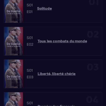
01
S01
Solitude
E01
02
S01
Tous les combats du monde
E02
03
S01
Liberté, liberté chérie
E03
04
S01