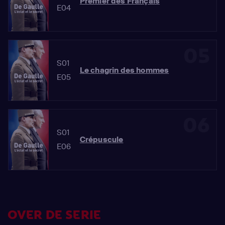
Premier des Français
E04
05
S01
Le chagrin des hommes
E05
06
S01
Crépuscule
E06
OVER DE SERIE