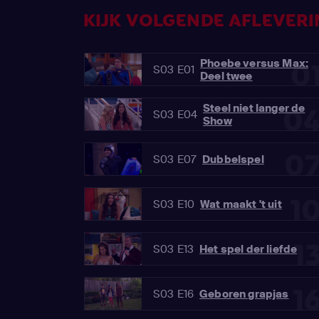
KIJK VOLGENDE AFLEVERIN
Phoebe versus Max:
0
S03 E01
Deel twee
Steel niet langer de
0
S03 E04
Show
0
S03 E07
Dubbelspel
1
S03 E10
Wat maakt 't uit
1
S03 E13
Het spel der liefde
1
S03 E16
Geboren grapjas