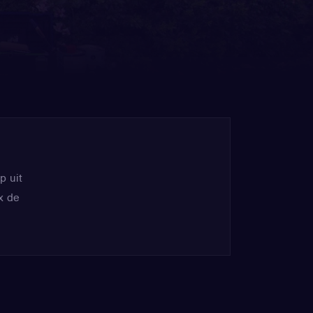
p uit
x de