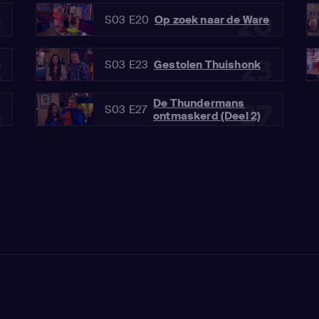
9
20
S03 E20
Op zoek naar de Ware
2
23
S03 E23
Gestolen Thuishonk
De Thundermans
6
27
S03 E27
ontmaskerd (Deel 2)