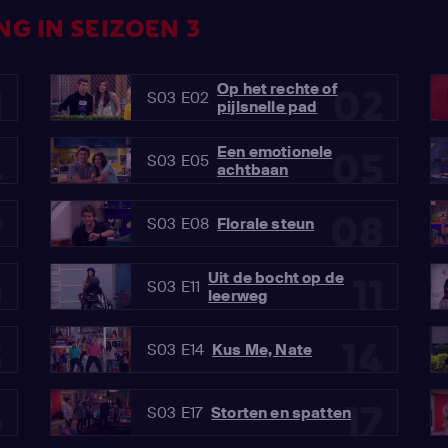
G IN SEIZOEN 3
Op het rechte of
1
02
S03 E02
pijlsnelle pad
Een emotionele
4
05
S03 E05
achtbaan
7
08
S03 E08
Florale steun
Uit de bocht op de
0
11
S03 E11
leerweg
3
14
S03 E14
Kus Me, Nate
6
17
S03 E17
Storten en spatten