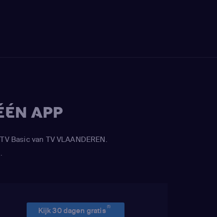
ÉÉN APP
APP TV Basic van TV VLAANDEREN.
.
(1)
Kijk 30 dagen gratis