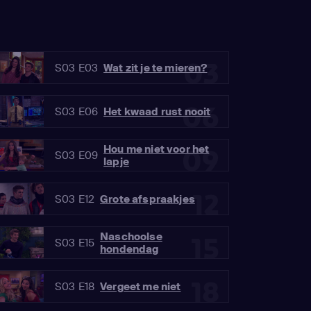
03
S03 E03
Wat zit je te mieren?
06
S03 E06
Het kwaad rust nooit
Hou me niet voor het
09
S03 E09
lapje
12
S03 E12
Grote afspraakjes
Naschoolse
15
S03 E15
hondendag
18
S03 E18
Vergeet me niet