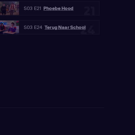
21
S03 E21
Phoebe Hood
24
S03 E24
Terug Naar School