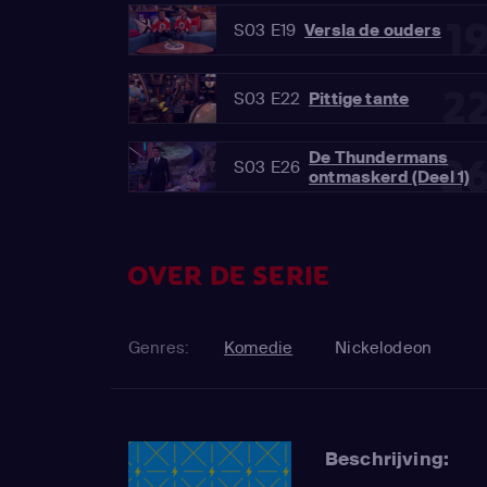
1
S03 E19
Versla de ouders
2
S03 E22
Pittige tante
De Thundermans
2
S03 E26
ontmaskerd (Deel 1)
OVER DE SERIE
Genres:
Komedie
Nickelodeon
Beschrijving: