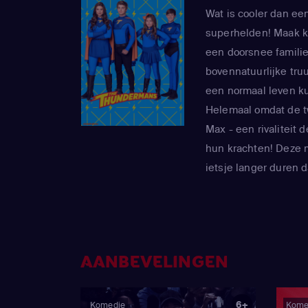
Wat is cooler dan ee
superhelden! Maak k
een doorsnee familie
bovennatuurlijke tr
een normaal leven ku
Helemaal omdat de t
Max - een rivaliteit 
hun krachten! Deze m
ietsje langer duren 
AANBEVELINGEN
6+
Komedie
Kome