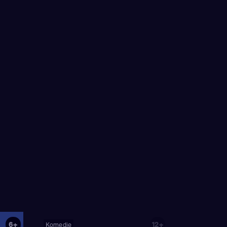
6+
12+
Komedie