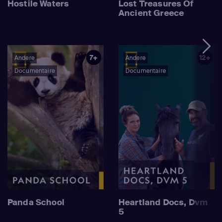
Hostile Waters
Lost Treasures Of
Ancient Greece
7+
12+
Andere
Andere
Documentaire
Documentaire
Panda School
Heartland Docs, Dvm
5