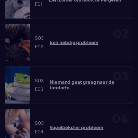
E01
02
S03
Een netelig probleem
E02
03
S03
Niemand gaat graag naar de
tandarts
E03
04
S03
Vogelbekdier probleem
E04