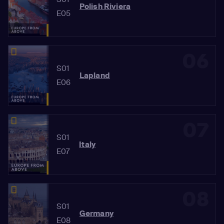
Polish Riviera
E05
06
S01
Lapland
E06
07
S01
Italy
E07
08
S01
Germany
E08