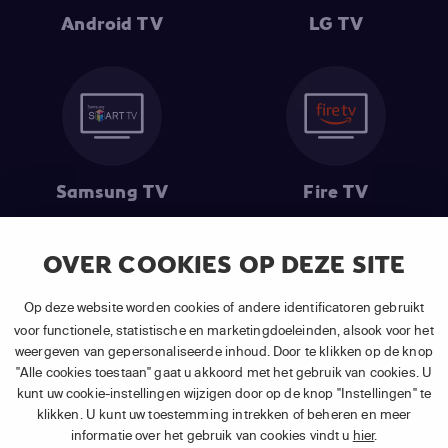
Android TV
LG TV
Samsung TV
Fire TV
OVER COOKIES OP DEZE SITE
(1) De eerste 30 dagen gratis
: Geldig op alle nieuwe abonnementen
Op deze website worden cookies of andere identificatoren gebruikt
van APP TV Light, Basic of Plus.
voor functionele, statistische en marketingdoeleinden, alsook voor het
(2) Prijs abonnement
: Incl. BTW.
weergeven van gepersonaliseerde inhoud. Door te klikken op de knop
(3) Restart & Replay
is beschikbaar voor
volgende zenders
afhankelijk
"Alle cookies toestaan" gaat u akkoord met het gebruik van cookies. U
van je gekozen pakket.
kunt uw cookie-instellingen wijzigen door op de knop "Instellingen" te
klikken. U kunt uw toestemming intrekken of beheren en meer
informatie over het gebruik van cookies vindt u
hier
.