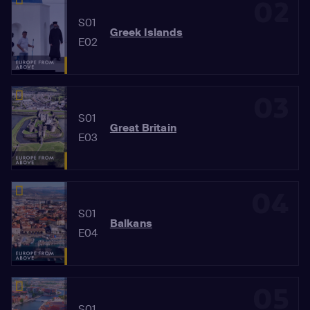
02
S01
Greek Islands
E02
03
S01
Great Britain
E03
04
S01
Balkans
E04
05
S01