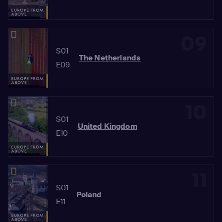
09
S01
The Netherlands
E09
10
S01
United Kingdom
E10
11
S01
Poland
E11