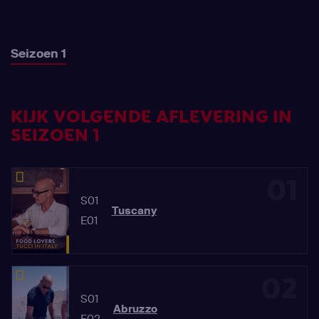
Seizoen 1
KIJK VOLGENDE AFLEVERING IN
SEIZOEN 1
01
S01
Tuscany
E01
02
S01
Abruzzo
E02