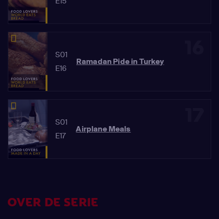
E15
16
S01
Ramadan Pide in Turkey
E16
17
S01
Airplane Meals
E17
OVER DE SERIE