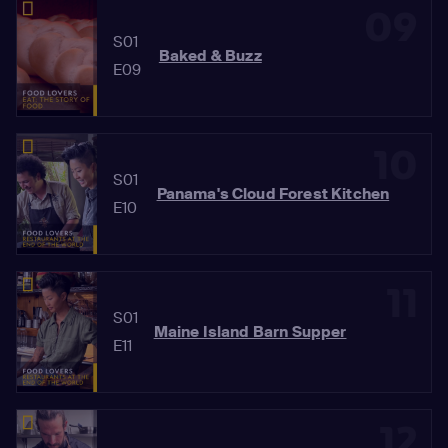
09
S01
Baked & Buzz
E09
10
S01
Panama's Cloud Forest Kitchen
E10
11
S01
Maine Island Barn Supper
E11
12