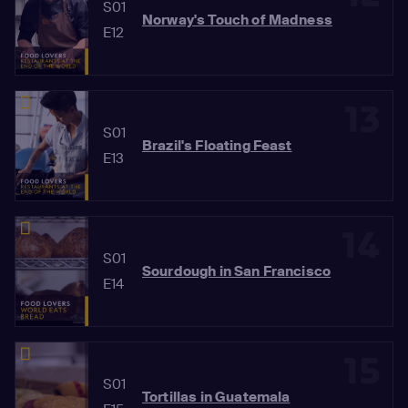
S01
Norway's Touch of Madness
E12
13
S01
Brazil's Floating Feast
E13
14
S01
Sourdough in San Francisco
E14
15
S01
Tortillas in Guatemala