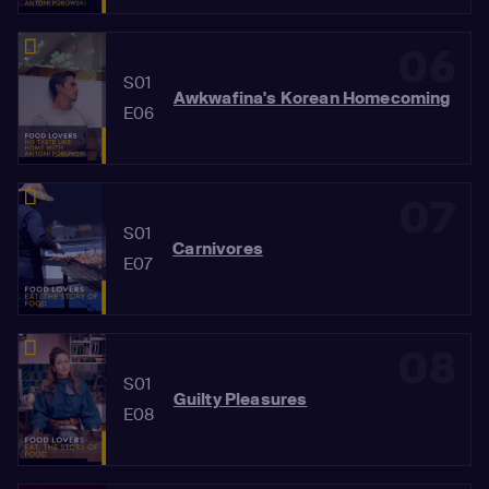
06
S01
Awkwafina's Korean Homecoming
E06
07
S01
Carnivores
E07
08
S01
Guilty Pleasures
E08