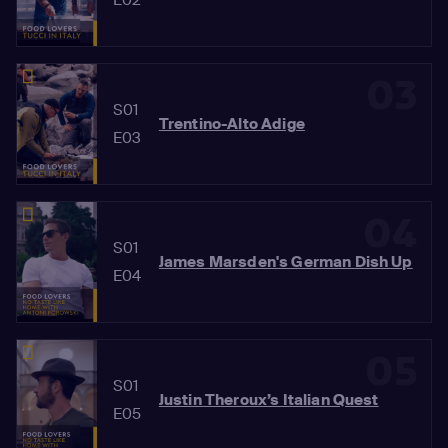
03
S01
Trentino-Alto Adige
E03
04
S01
James Marsden's German Dish Up
E04
05
S01
Justin Theroux’s Italian Quest
E05