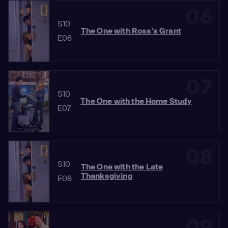
06
S10
The One with Ross's Grant
E06
07
S10
The One with the Home Study
E07
08
S10
The One with the Late
Thanksgiving
E08
09