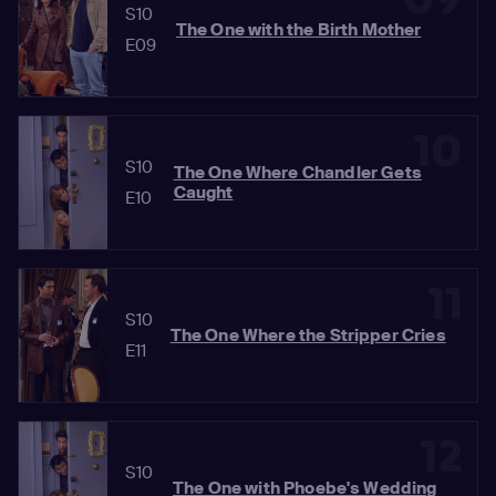
S10
The One with the Birth Mother
E09
10
S10
The One Where Chandler Gets
Caught
E10
11
S10
The One Where the Stripper Cries
E11
12
S10
The One with Phoebe's Wedding