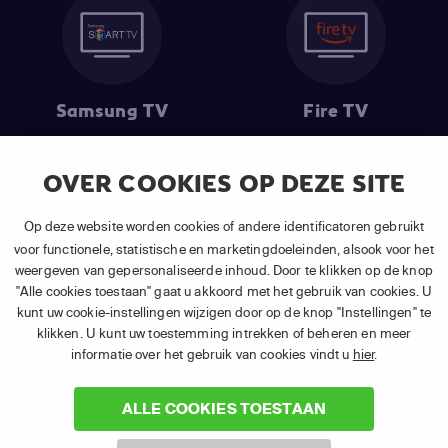
Samsung TV
Fire TV
OVER COOKIES OP DEZE SITE
(1) De eerste 30 dagen gratis
: Geldig op alle nieuwe abonnementen
Op deze website worden cookies of andere identificatoren gebruikt
van APP TV Light, Basic of Plus.
voor functionele, statistische en marketingdoeleinden, alsook voor het
(2) Prijs abonnement
: Incl. BTW.
weergeven van gepersonaliseerde inhoud. Door te klikken op de knop
(3) Restart & Replay
is beschikbaar voor
volgende zenders
afhankelijk
"Alle cookies toestaan" gaat u akkoord met het gebruik van cookies. U
van je gekozen pakket.
kunt uw cookie-instellingen wijzigen door op de knop "Instellingen" te
klikken. U kunt uw toestemming intrekken of beheren en meer
informatie over het gebruik van cookies vindt u
hier
.
ALLE COOKIES TOESTAAN
©
2026 Canal+ Luxembourg S. à r.l. - Alle rechten voorbehouden. TV