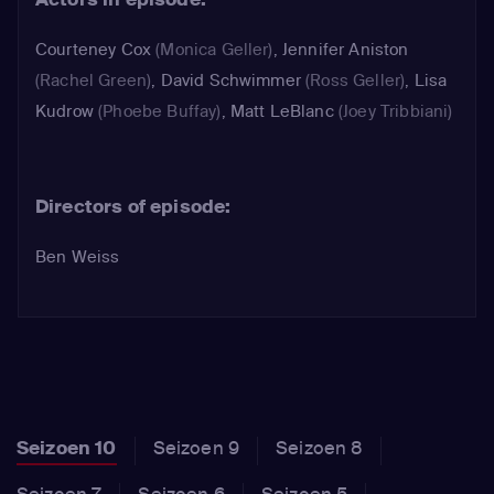
Courteney Cox
(Monica Geller)
,
Jennifer Aniston
(Rachel Green)
,
David Schwimmer
(Ross Geller)
,
Lisa
Kudrow
(Phoebe Buffay)
,
Matt LeBlanc
(Joey Tribbiani)
Directors of episode:
Ben Weiss
Seizoen 10
Seizoen 9
Seizoen 8
Seizoen 7
Seizoen 6
Seizoen 5