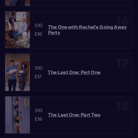
16
S10
The One with Rachel's Going Away
Party
E16
17
S10
The Last One: Part One
E17
18
S10
The Last One: Part Two
E18