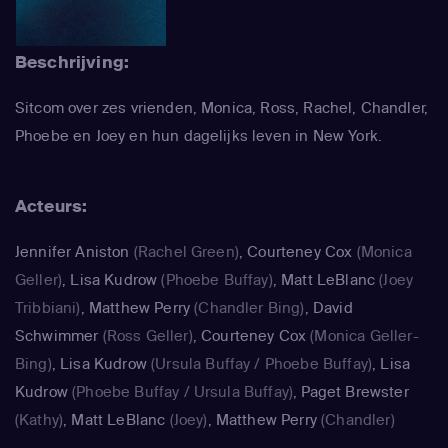
Beschrijving:
Sitcom over zes vrienden, Monica, Ross, Rachel, Chandler,
Phoebe en Joey en hun dagelijks leven in New York.
Acteurs:
Jennifer Aniston
(Rachel Green)
,
Courteney Cox
(Monica
Geller)
,
Lisa Kudrow
(Phoebe Buffay)
,
Matt LeBlanc
(Joey
Tribbiani)
,
Matthew Perry
(Chandler Bing)
,
David
Schwimmer
(Ross Geller)
,
Courteney Cox
(Monica Geller-
Bing)
,
Lisa Kudrow
(Ursula Buffay / Phoebe Buffay)
,
Lisa
Kudrow
(Phoebe Buffay / Ursula Buffay)
,
Paget Brewster
(Kathy)
,
Matt LeBlanc
(Joey)
,
Matthew Perry
(Chandler)