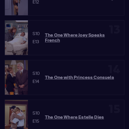
E12
13
S10
The One Where Joey Speaks
French
E13
14
S10
The One with Princess Consuela
E14
15
S10
The One Where Estelle Dies
E15