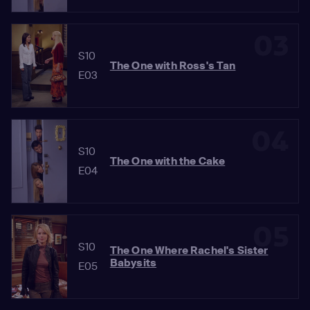
03
S10
The One with Ross's Tan
E03
04
S10
The One with the Cake
E04
05
S10
The One Where Rachel's Sister
Babysits
E05