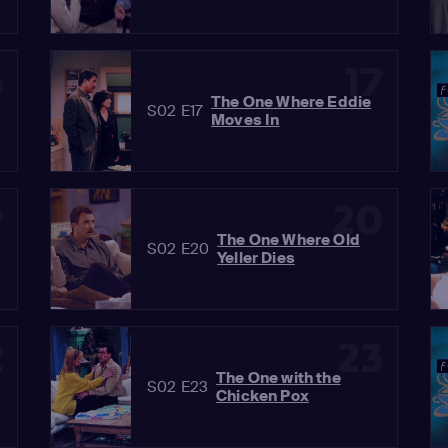
6
17
The One Where Eddie
S02 E17
Moves In
9
20
The One Where Old
S02 E20
Yeller Dies
2
23
The One with the
S02 E23
Chicken Pox