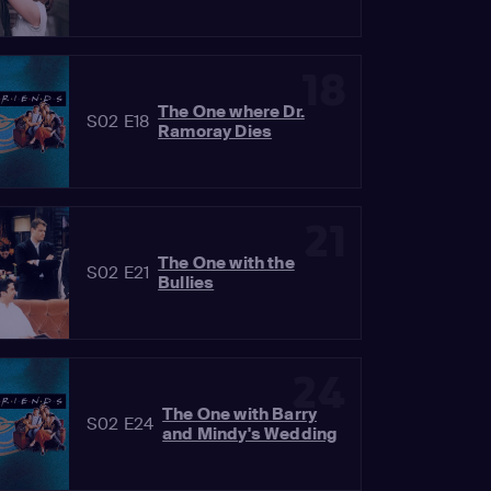
18
The One where Dr.
S02 E18
Ramoray Dies
21
The One with the
S02 E21
Bullies
24
The One with Barry
S02 E24
and Mindy's Wedding