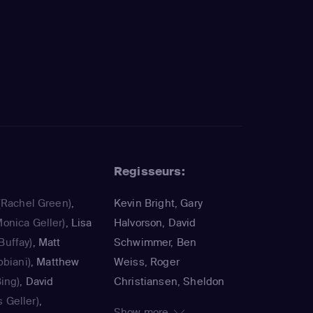
Regisseurs:
(Rachel Green)
,
Kevin Bright, Gary
onica Geller)
,
Lisa
Halvorson, David
Buffay)
,
Matt
Schwimmer, Ben
bbiani)
,
Matthew
Weiss, Roger
ing)
,
David
Christiansen, Sheldon
 Geller)
,
Epps, Terry Hughes,
Show more