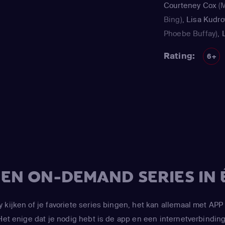
Courteney Cox
(M
Bing)
,
Lisa Kudr
Phoebe Buffay)
,
(Phoebe Buffay / 
Rating:
6+
Paget Brewster
(
LeBlanc
(Joey)
,
M
(Chandler)
V EN ON-DEMAND SERIES IN 
y kijken of je favoriete series bingen, het kan allemaal met 
Het enige dat je nodig hebt is de app en een internetverbinding