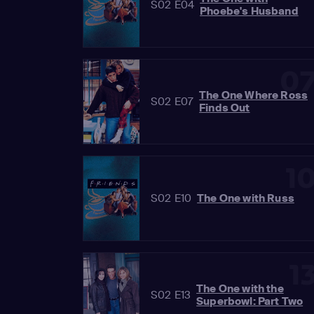
S02 E04
Phoebe's Husband
0
The One Where Ross
S02 E07
Finds Out
1
S02 E10
The One with Russ
1
The One with the
S02 E13
Superbowl: Part Two