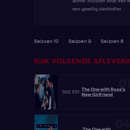
achter. Intussen vindt een 
een gewillig slachtoffer...
Seizoen 10
Seizoen 9
Seizoen 8
KIJK VOLGENDE AFLEVERIN
0
The One with Ross's
S02 E01
New Girlfriend
0
The One with