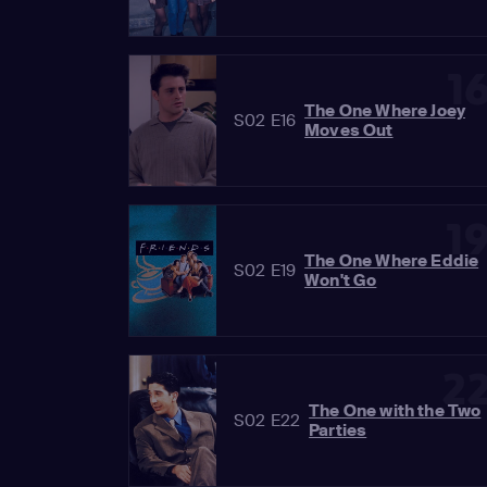
1
The One Where Joey
S02 E16
Moves Out
1
The One Where Eddie
S02 E19
Won't Go
2
The One with the Two
S02 E22
Parties