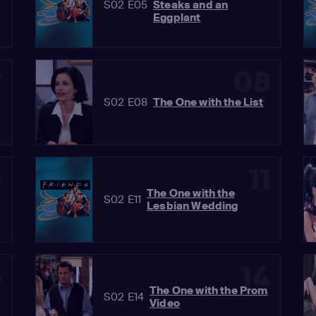
S02 E05
Steaks and an
Eggplant
7
08
S02 E08
The One with the List
0
11
The One with the
S02 E11
Lesbian Wedding
3
14
The One with the Prom
S02 E14
Video