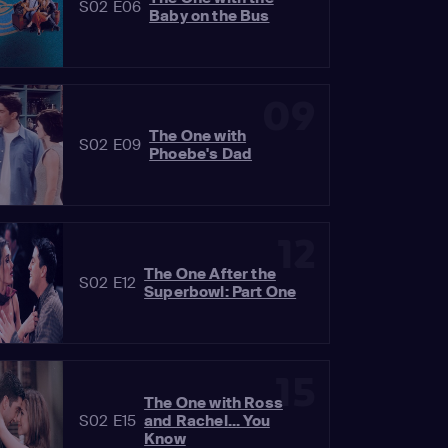
S02 E06
Baby on the Bus
09
The One with
S02 E09
Phoebe's Dad
12
The One After the
S02 E12
Superbowl: Part One
15
The One with Ross
S02 E15
and Rachel... You
Know