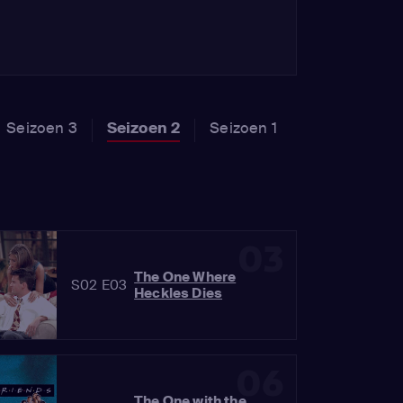
Seizoen 3
Seizoen 2
Seizoen 1
03
The One Where
S02 E03
Heckles Dies
06
The One with the