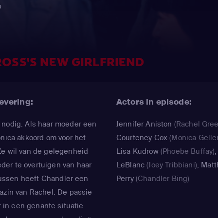
p
ROSS'S NEW GIRLFRIEND
evering:
Actors in episode:
 nodig. Als haar moeder een
Jennifer Aniston
(Rachel Gree
onica akkoord om voor het
Courteney Cox
(Monica Geller
Ze wil van de gelegenheid
Lisa Kudrow
(Phoebe Buffay)
er te overtuigen van haar
LeBlanc
(Joey Tribbiani)
,
Mat
ntussen heeft Chandler een
Perry
(Chandler Bing)
azin van Rachel. De passie
ft in een genante situatie