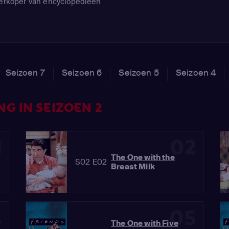
verkoper van encyclopedieën
Seizoen 7
Seizoen 6
Seizoen 5
Seizoen 4
G IN SEIZOEN 2
1
02
The One with the
S02 E02
Breast Milk
4
05
The One with Five