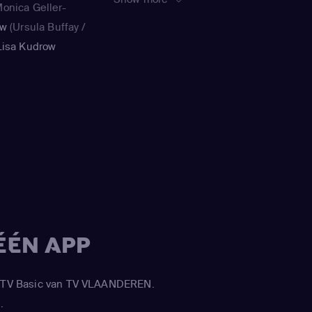
onica Geller-
Pamela Fryman,
ow
(Ursula Buffay /
Michael Lembeck,
Lisa Kudrow
Robby Benson, James
Ursula Buffay)
,
Burrows, Shelley
Kathy)
,
Matt
Jensen, Peter Bonerz,
atthew Perry
Gail Mancuso, Sam
Simon, Alan Myerson,
Stephen Prime, Dana
de Vally Piazza, Paul
Lazarus, Joe Regalbuto
ÉÉN APP
APP TV Basic van TV VLAANDEREN.
.