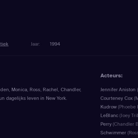
tiek
Jaar:
1994
Acteurs:
nden, Monica, Ross, Rachel, Chandler,
Jennifer Aniston
n dagelijks leven in New York.
Courteney Cox
(M
Kudrow
(Phoebe 
LeBlanc
(Joey Tri
Perry
(Chandler B
Schwimmer
(Ross