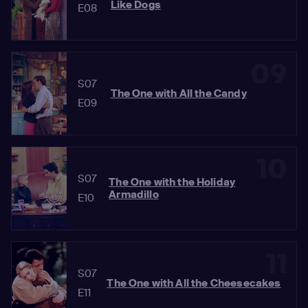
Like Dogs
E08
09
S07
The One with All the Candy
E09
10
S07
The One with the Holiday
Armadillo
E10
11
S07
The One with All the Cheesecakes
E11