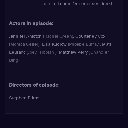
hem te kopen. Ondertussen denkt
Chandler dat hij de stoel kapot heeft
gemaakt, dus vervangt de stoel voor
Actors in episode:
zijn eigen stoel.
Jennifer Aniston
(Rachel Green)
,
Courteney Cox
(Monica Geller)
,
Lisa Kudrow
(Phoebe Buffay)
,
Matt
LeBlanc
(Joey Tribbiani)
,
Matthew Perry
(Chandler
Bing)
Directors of episode:
Stephen Prime