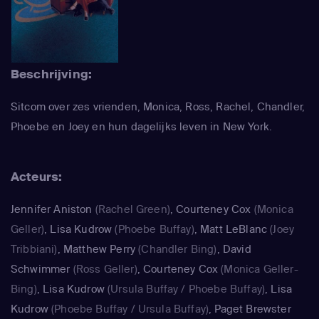
Beschrijving:
Sitcom over zes vrienden, Monica, Ross, Rachel, Chandler,
Phoebe en Joey en hun dagelijks leven in New York.
Acteurs:
Jennifer Aniston
(Rachel Green)
,
Courteney Cox
(Monica
Geller)
,
Lisa Kudrow
(Phoebe Buffay)
,
Matt LeBlanc
(Joey
Tribbiani)
,
Matthew Perry
(Chandler Bing)
,
David
Schwimmer
(Ross Geller)
,
Courteney Cox
(Monica Geller-
Bing)
,
Lisa Kudrow
(Ursula Buffay / Phoebe Buffay)
,
Lisa
Kudrow
(Phoebe Buffay / Ursula Buffay)
,
Paget Brewster