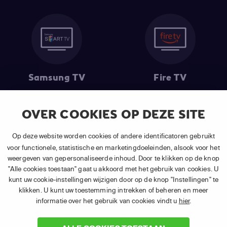
Samsung TV
Fire TV
OVER COOKIES OP DEZE SITE
Op deze website worden cookies of andere identificatoren gebruikt
(1) De eerste 30 dagen gratis
: Geldig op alle nieuwe abonnementen
van APP TV Light, Basic of Plus.
voor functionele, statistische en marketingdoeleinden, alsook voor het
(2) Prijs abonnement
: Incl. BTW.
weergeven van gepersonaliseerde inhoud. Door te klikken op de knop
(3) Restart & Replay
is beschikbaar voor
volgende zenders
afhankelijk
"Alle cookies toestaan" gaat u akkoord met het gebruik van cookies. U
van je gekozen pakket.
kunt uw cookie-instellingen wijzigen door op de knop "Instellingen" te
klikken. U kunt uw toestemming intrekken of beheren en meer
informatie over het gebruik van cookies vindt u
hier
.