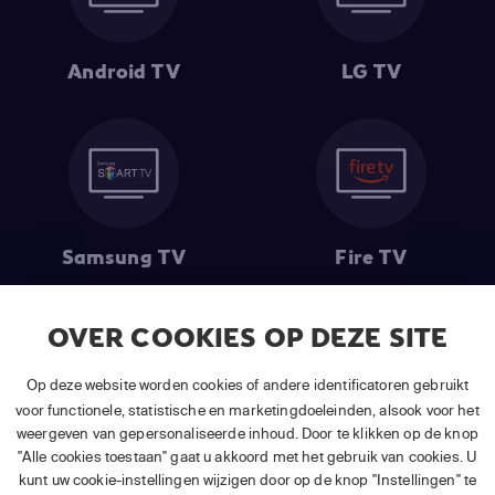
Android TV
LG TV
Samsung TV
Fire TV
OVER COOKIES OP DEZE SITE
(1) De eerste 30 dagen gratis
: Geldig op alle nieuwe abonnementen
Op deze website worden cookies of andere identificatoren gebruikt
van APP TV Light, Basic of Plus.
voor functionele, statistische en marketingdoeleinden, alsook voor het
(2) Prijs abonnement
: Incl. BTW.
weergeven van gepersonaliseerde inhoud. Door te klikken op de knop
(3) Restart & Replay
is beschikbaar voor
volgende zenders
afhankelijk
"Alle cookies toestaan" gaat u akkoord met het gebruik van cookies. U
van je gekozen pakket.
kunt uw cookie-instellingen wijzigen door op de knop "Instellingen" te