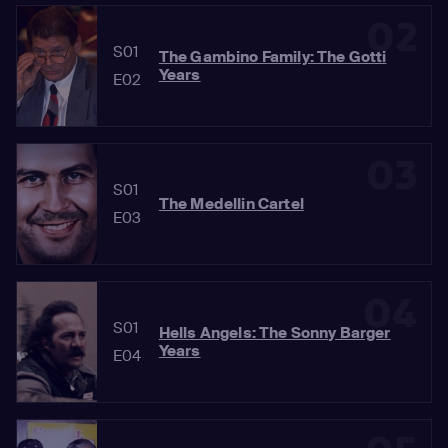
02
S01
The Gambino Family: The Gotti
Years
E02
03
S01
The Medellin Cartel
E03
04
S01
Hells Angels: The Sonny Barger
Years
E04