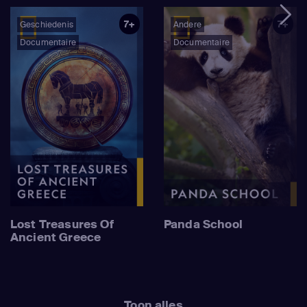
7+
7+
Geschiedenis
Andere
Documentaire
Documentaire
Lost Treasures Of
Panda School
Ancient Greece
Toon alles