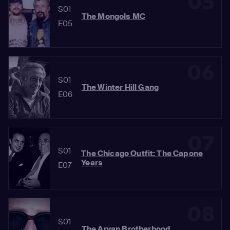
05
S01
The Mongols MC
E05
06
S01
The Winter Hill Gang
E06
07
S01
The Chicago Outfit: The Capone
Years
E07
08
S01
The Aryan Brotherhood