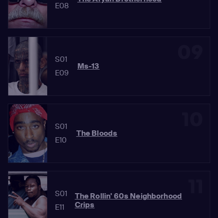
E08
09
S01
Ms-13
E09
10
S01
The Bloods
E10
11
S01
The Rollin' 60s Neighborhood
Crips
E11