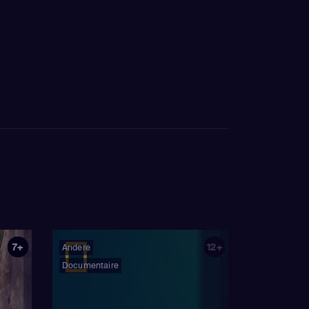
7+
12+
Andere
Documentaire