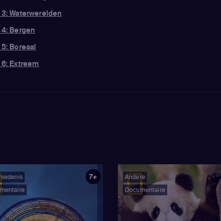
g 3: Waterwerelden
 4: Bergen
 5: Boreaal
 6: Extreem
7+
hiedenis
Andere
mentaire
Documentaire