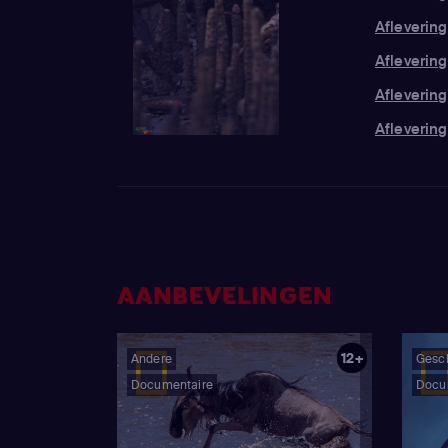
Afleverin
Aflevering
Aflevering
Aflevering
AANBEVELINGEN
12+
Andere
Gesc
Documentaire
Docu