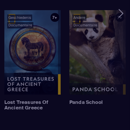
7+
7+
Geschiedenis
Andere
Documentaire
Documentaire
Lost Treasures Of
Panda School
Ancient Greece