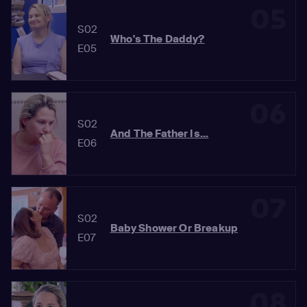
05
S02
Who's The Daddy?
E05
06
S02
And The Father Is...
E06
07
S02
Baby Shower Or Breakup
E07
08