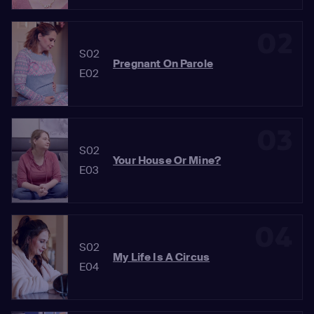
02
S02
Pregnant On Parole
E02
03
S02
Your House Or Mine?
E03
04
S02
My Life Is A Circus
E04