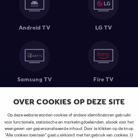
Android TV
LG TV
Samsung TV
Fire TV
OVER COOKIES OP DEZE SITE
(1) De eerste 30 dagen gratis
: Geldig op alle nieuwe abonnementen
Op deze website worden cookies of andere identificatoren gebruikt
van APP TV Light, Basic of Plus.
voor functionele, statistische en marketingdoeleinden, alsook voor het
(2) Prijs abonnement
: Incl. BTW.
weergeven van gepersonaliseerde inhoud. Door te klikken op de knop
(3) Restart & Replay
is beschikbaar voor
volgende zenders
afhankelijk
"Alle cookies toestaan" gaat u akkoord met het gebruik van cookies. U