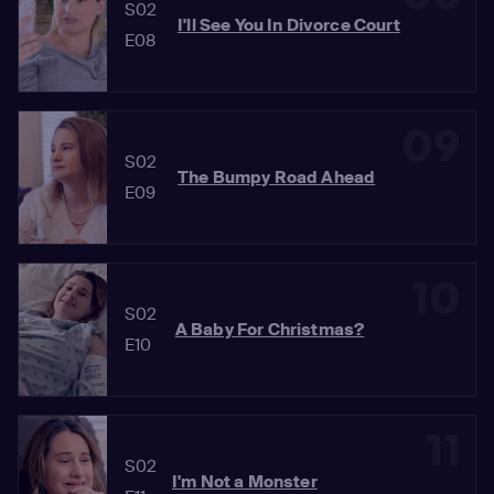
S02
I'll See You In Divorce Court
E08
09
S02
The Bumpy Road Ahead
E09
10
S02
A Baby For Christmas?
E10
11
S02
I'm Not a Monster