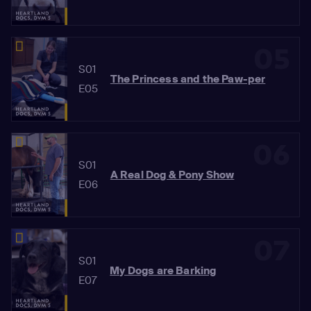
05
S01
The Princess and the Paw-per
E05
06
S01
A Real Dog & Pony Show
E06
07
S01
My Dogs are Barking
E07