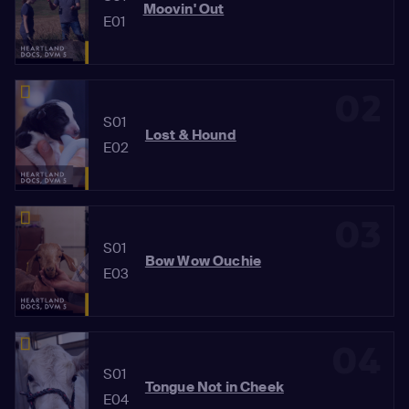
Moovin' Out
E01
02
S01
Lost & Hound
E02
03
S01
Bow Wow Ouchie
E03
04
S01
Tongue Not in Cheek
E04