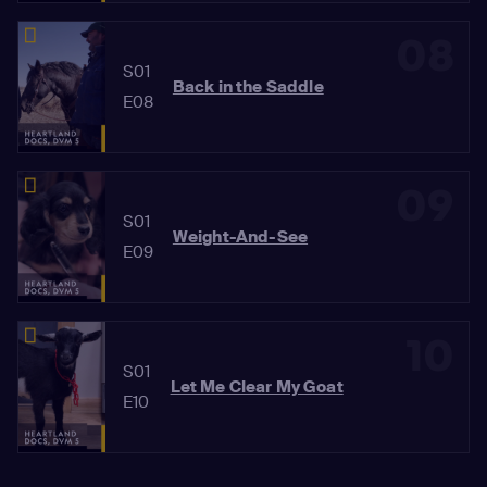
08
S01
Back in the Saddle
E08
09
S01
Weight-And-See
E09
10
S01
Let Me Clear My Goat
E10