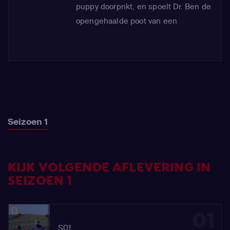
puppy doorprikt, en spoelt Dr. Ben de
opengehaalde poot van een
boerderijhond schoon, om vervolgens
een nog groter probleem te
ontdekken. Tijdens een huisbezoek
behandelen de Schroeders de
geïnfecteerde teen van een lama met
zowel traditionele als moderne
Seizoen 1
technieken.
KIJK VOLGENDE AFLEVERING IN
SEIZOEN 1
01
S01