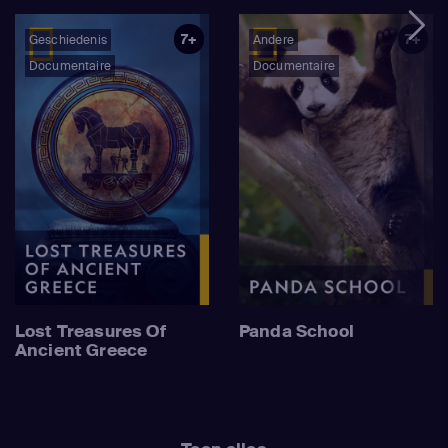
7+
7+
Geschiedenis
Andere
Documentaire
Documentaire
Lost Treasures Of
Panda School
Ancient Greece