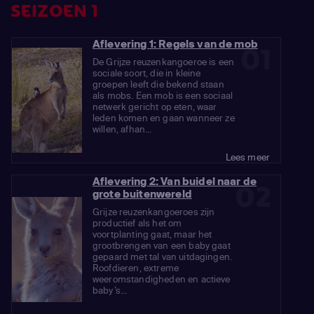
SEIZOEN 1
Aflevering 1: Regels van de mob
01
De Grijze reuzenkangoeroe is een
sociale soort, die in kleine
groepen leeft die bekend staan
als mobs. Een mob is een sociaal
netwerk gericht op eten, waar
leden komen en gaan wanneer ze
willen, afhan...
Lees meer
Aflevering 2: Van buidel naar de
02
grote buitenwereld
Grijze reuzenkangoeroes zijn
productief als het om
voortplanting gaat, maar het
grootbrengen van een baby gaat
gepaard met tal van uitdagingen.
Roofdieren, extreme
weeromstandigheden en actieve
baby’s...