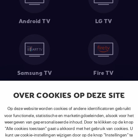
Android TV
LG TV
Samsung TV
Fire TV
OVER COOKIES OP DEZE SITE
(1) De eerste 30 dagen gratis
: Geldig op alle nieuwe abonnementen
Op deze website worden cookies of andere identificatoren gebruikt
van APP TV Light, Basic of Plus.
voor functionele, statistische en marketingdoeleinden, alsook voor het
(2) Prijs abonnement
: Incl. BTW.
weergeven van gepersonaliseerde inhoud. Door te klikken op de knop
(3) Restart & Replay
is beschikbaar voor
volgende zenders
afhankelijk
"Alle cookies toestaan" gaat u akkoord met het gebruik van cookies. U
van je gekozen pakket.
kunt uw cookie-instellingen wijzigen door op de knop "Instellingen" te