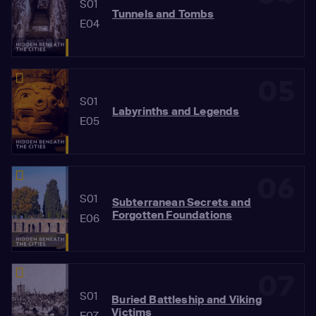
S01
Tunnels and Tombs
E04
05
S01
Labyrinths and Legends
E05
06
S01
Subterranean Secrets and
Forgotten Foundations
E06
07
S01
Buried Battleship and Viking
Victims
E07