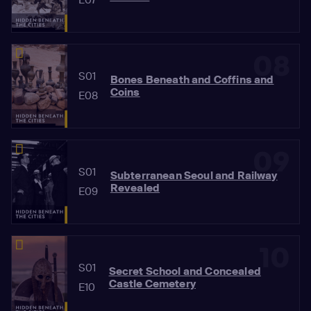
08
S01
Bones Beneath and Coffins and
Coins
E08
09
S01
Subterranean Seoul and Railway
Revealed
E09
10
S01
Secret School and Concealed
Castle Cemetery
E10