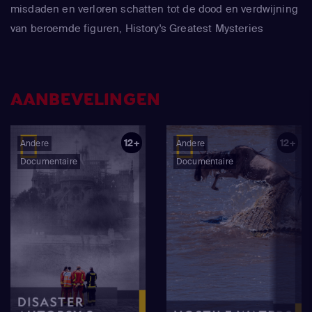
misdaden en verloren schatten tot de dood en verdwijning
van beroemde figuren, History's Greatest Mysteries
onderzoekt mogelijke verklaringen voor enkele van 's
werelds meest verbijsterende gebeurtenissen.
AANBEVELINGEN
12+
12+
Andere
Andere
Documentaire
Documentaire