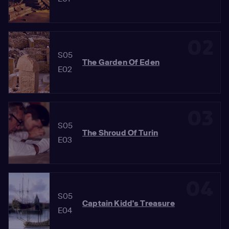
02
S05
The Garden Of Eden
E02
03
S05
The Shroud Of Turin
E03
04
S05
Captain Kidd's Treasure
E04