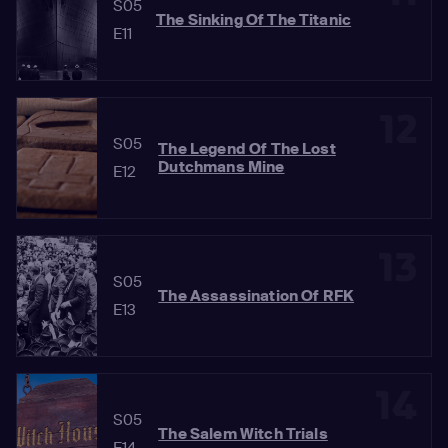
S05
The Sinking Of The Titanic
E11
12
S05
The Legend Of The Lost
Dutchmans Mine
E12
13
S05
The Assassination Of RFK
E13
14
S05
The Salem Witch Trials
E14