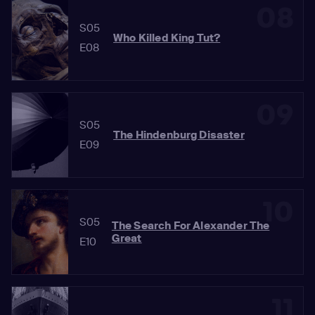
08
S05
Who Killed King Tut?
E08
09
S05
The Hindenburg Disaster
E09
10
S05
The Search For Alexander The
Great
E10
11