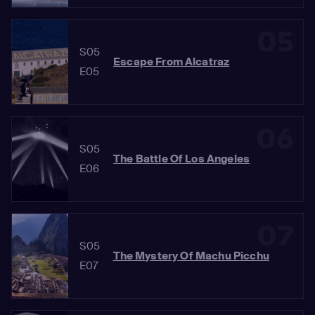
05
S05
Escape From Alcatraz
E05
06
S05
The Battle Of Los Angeles
E06
07
S05
The Mystery Of Machu Picchu
E07