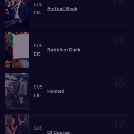
14
S05
Perfect Week
E14
15
S05
Rabbit or Duck
E15
16
S05
Hooked
E16
17
S05
Of Course