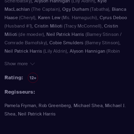
Scherbatsky)
,
Alyson Hannigan
(Lily Aldrin)
,
Kyle
MacLachlan
(The Captain)
,
Ogy Durham
(Tabatha)
,
Bianca
Haase
(Cheryl)
,
Karen Lew
(Ms. Hamaguchi)
,
Cyrus Deboo
(Husband #1)
,
Cristin Milioti
(Tracy McConnell)
,
Cristin
Milioti
(de moeder)
,
Neil Patrick Harris
(Barney Stinson /
Comrade Barnofsky)
,
Cobie Smulders
(Barney Stinson)
,
Neil Patrick Harris
(Lily Aldrin)
,
Alyson Hannigan
(Robin
Scherbatsky)
,
Alyson Hannigan
(Lily Aldrin / Jasmine)
,
Show more
Jennifer Morrison
(Zoey)
,
Alyson Hannigan
(Lily Aldrin /
Jasmine)
,
Spencer Pratt
(Spencer Pratt)
Rating:
12+
Regisseurs:
Pamela Fryman, Rob Greenberg, Michael Shea, Michael J.
Shea, Neil Patrick Harris