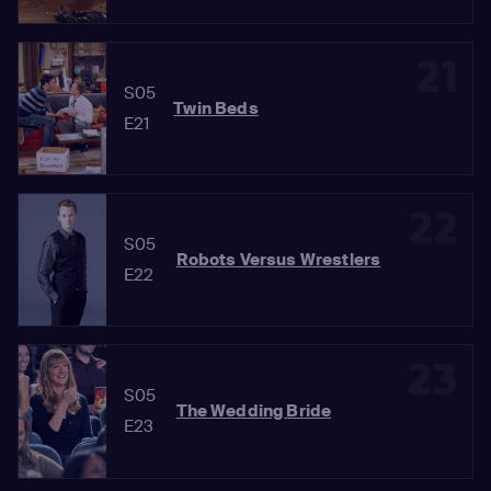
21
S05
Twin Beds
E21
22
S05
Robots Versus Wrestlers
E22
23
S05
The Wedding Bride
E23