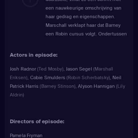
een nauwkeurige omschrijving van
haar gedrag en eigenschappen.
Marschall verklapt haar dat Barney
een Robin cursus volgt. Ondertussen
probeert Marshall een oud vat weg te
gooien, waar hij erg gehecht aan is
Actors in episode:
geraakt.
Josh Radnor
(Ted Mosby)
,
Jason Segel
(Marshall
Eriksen)
,
Cobie Smulders
(Robin Scherbatsky)
,
Neil
Patrick Harris
(Barney Stinson)
,
Alyson Hannigan
(Lily
Aldrin)
Directors of episode:
Pamela Fryman