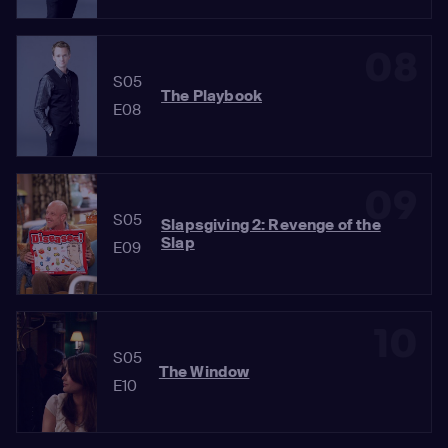
08
S05
The Playbook
E08
09
S05
Slapsgiving 2: Revenge of the
Slap
E09
10
S05
The Window
E10