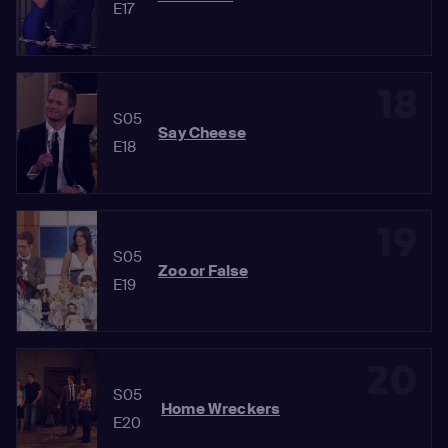
E17
18
S05
Say Cheese
E18
19
S05
Zoo or False
E19
20
S05
Home Wreckers
E20