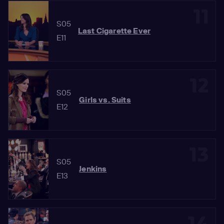
11
S05
Last Cigarette Ever
E11
12
S05
Girls vs. Suits
E12
13
S05
Jenkins
E13