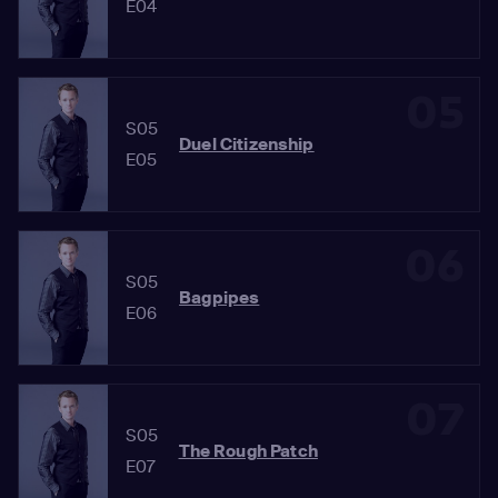
E04
05
S05
Duel Citizenship
E05
06
S05
Bagpipes
E06
07
S05
The Rough Patch
E07