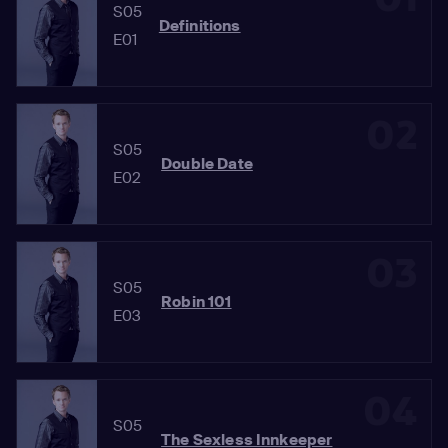
S05
Definitions
E01
02
S05
Double Date
E02
03
S05
Robin 101
E03
04
S05
The Sexless Innkeeper