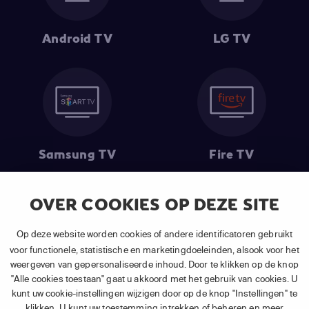
Android TV
LG TV
Samsung TV
Fire TV
OVER COOKIES OP DEZE SITE
(1) De eerste 30 dagen gratis
: Geldig op alle nieuwe abonnementen
Op deze website worden cookies of andere identificatoren gebruikt
van APP TV Light, Basic of Plus.
voor functionele, statistische en marketingdoeleinden, alsook voor het
(2) Prijs abonnement
: Incl. BTW.
weergeven van gepersonaliseerde inhoud. Door te klikken op de knop
(3) Restart & Replay
is beschikbaar voor
volgende zenders
afhankelijk
"Alle cookies toestaan" gaat u akkoord met het gebruik van cookies. U
van je gekozen pakket.
kunt uw cookie-instellingen wijzigen door op de knop "Instellingen" te
klikken. U kunt uw toestemming intrekken of beheren en meer