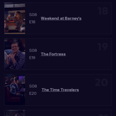
18
S08
Weekend at Barney's
E18
19
S08
The Fortress
E19
20
S08
The Time Travelers
E20