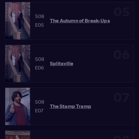
05
S08
The Autumn of Break-Ups
E05
06
S08
Splitsville
E06
07
S08
The Stamp Tramp
E07