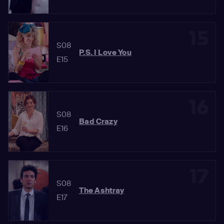
15
S08
P.S. I Love You
E15
16
S08
Bad Crazy
E16
17
S08
The Ashtray
E17