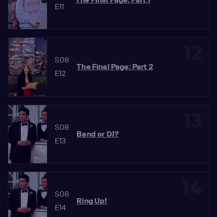
E11
12
S08
The Final Page: Part 2
E12
13
S08
Band or DJ?
E13
14
S08
Ring Up!
E14