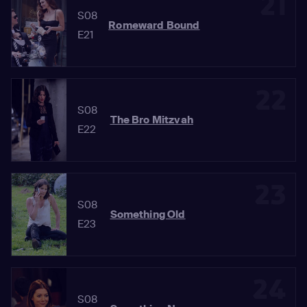
21
S08
Romeward Bound
E21
22
S08
The Bro Mitzvah
E22
23
S08
Something Old
E23
24
S08