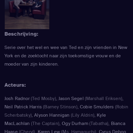
Beschrijving:
Serie over het wel en wee van Ted en zijn vrienden in New
York en de zoektocht naar zijn toekomstige vrouw en de
moeder van zijn kinderen.
Acteurs:
Josh Radnor
(Ted Mosby)
,
Jason Segel
(Marshall Eriksen)
,
Neil Patrick Harris
(Barney Stinson)
,
Cobie Smulders
(Robin
Scherbatsky)
,
Alyson Hannigan
(Lily Aldrin)
,
Kyle
MacLachlan
(The Captain)
,
Ogy Durham
(Tabatha)
,
Bianca
Haase
(Cheryl)
,
Karen Lew
(Ms. Hamaguchi)
,
Cyrus Deboo