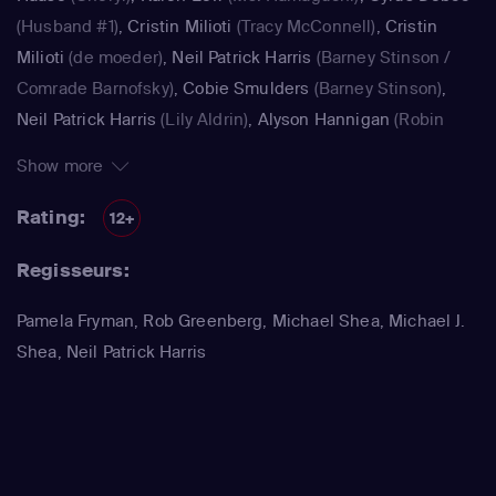
(Husband #1)
,
Cristin Milioti
(Tracy McConnell)
,
Cristin
Milioti
(de moeder)
,
Neil Patrick Harris
(Barney Stinson /
Comrade Barnofsky)
,
Cobie Smulders
(Barney Stinson)
,
Neil Patrick Harris
(Lily Aldrin)
,
Alyson Hannigan
(Robin
Scherbatsky)
,
Alyson Hannigan
(Lily Aldrin / Jasmine)
,
Show more
Jennifer Morrison
(Zoey)
,
Alyson Hannigan
(Lily Aldrin /
Jasmine)
,
Spencer Pratt
(Spencer Pratt)
Rating:
12+
Regisseurs:
Pamela Fryman, Rob Greenberg, Michael Shea, Michael J.
Shea, Neil Patrick Harris