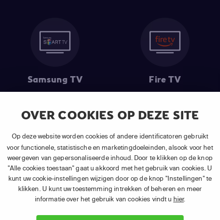
Samsung TV
Fire TV
OVER COOKIES OP DEZE SITE
(1) De eerste 30 dagen gratis
: Geldig op alle nieuwe abonnementen
Op deze website worden cookies of andere identificatoren gebruikt
van APP TV Light, Basic of Plus.
voor functionele, statistische en marketingdoeleinden, alsook voor het
(2) Prijs abonnement
: Incl. BTW.
weergeven van gepersonaliseerde inhoud. Door te klikken op de knop
(3) Restart & Replay
is beschikbaar voor
volgende zenders
afhankelijk
"Alle cookies toestaan" gaat u akkoord met het gebruik van cookies. U
van je gekozen pakket.
kunt uw cookie-instellingen wijzigen door op de knop "Instellingen" te
klikken. U kunt uw toestemming intrekken of beheren en meer
informatie over het gebruik van cookies vindt u
hier
.