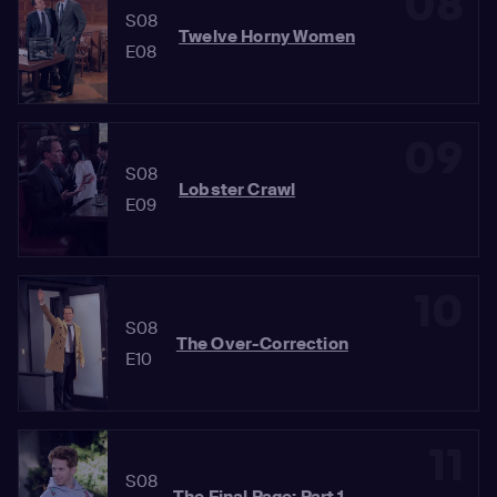
08
S08
Twelve Horny Women
E08
09
S08
Lobster Crawl
E09
10
S08
The Over-Correction
E10
11
S08
The Final Page: Part 1