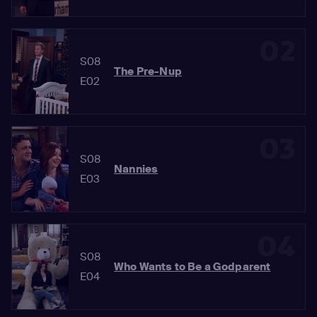
02
S08
The Pre-Nup
E02
03
S08
Nannies
E03
04
S08
Who Wants to Be a Godparent
E04