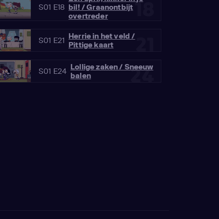
18
S01 E18
bil! / Graanontbijt
overtreder
Herrie in het veld /
21
S01 E21
Pittige kaart
Lollige zaken / Sneeuw
24
S01 E24
balen