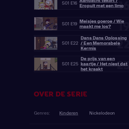
Aandacht tekort /
1
S01 E16
Eropuit met een limo
Meisjes goeroe / Wie
1
S01 E19
maakt me los?
Dans Dans Oplossing
2
S01 E22
/ Een Memorabele
Kermis
De prijs van een
2
S01 E25
kaartje / Het niest dat
het kraakt
OVER DE SERIE
Genres:
Kinderen
Nickelodeon