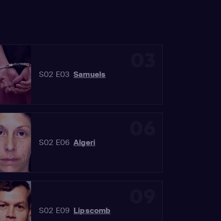
03
S02 E03
Samuels
06
S02 E06
Algeri
09
S02 E09
Lipscomb