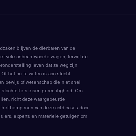
dzaken blijven de dierbaren van de
met vele onbeantwoorde vragen, terwijl de
ronderstelling leven dat ze weg zijn
f het nu te wijten is aan slecht
n bewijs of wetenschap die niet snel
 slachtoffers eisen gerechtigheid. Om
ellen, richt deze waargebeurde
p het heropenen van deze cold cases door
ssiers, experts en materiële getuigen om
 de moordenaars eindelijk voor het gerecht