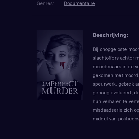
Genres:
Documentaire
Beschrijving:
Bij onopgeloste moor
slachtoffers achter 
moordenaars in de ve
gekomen met moord. O
speurwerk, gebrek aa
genoeg evolueert, de
hun verhalen te vert
misdaadserie zich o
middel van politiedo
ervoor te zorgen dat
worden gebracht.