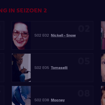
G IN SEIZOEN 2
1
02
S02 E02
Nickell – Snow
4
05
S02 E05
Tomaselli
7
08
S02 E08
Mooney