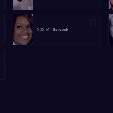
0
11
S02 E11
Barsock
3