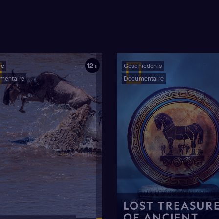
12+
re
Geschiedenis
mentaire
Documentaire