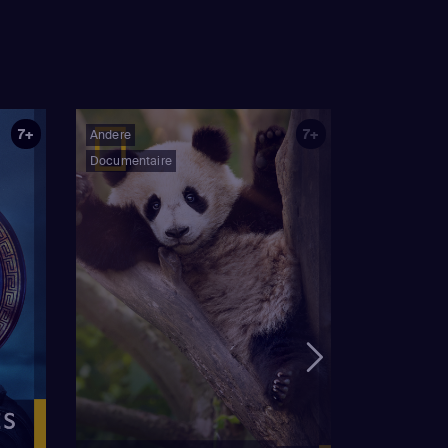
7+
7+
Andere
Documentaire