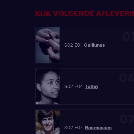
KIJK VOLGENDE AFLEVERIN
0
S02 E01
Gailiunas
0
S02 E04
Talley
0
S02 E07
Rasmussen