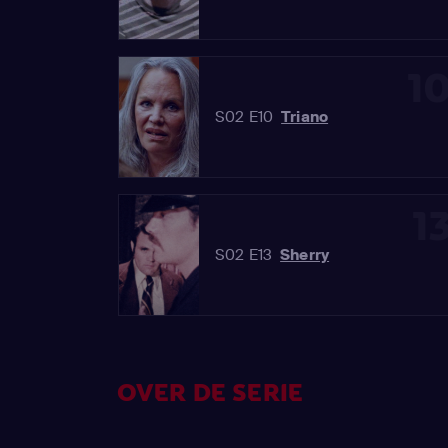
1
S02 E10
Triano
1
S02 E13
Sherry
OVER DE SERIE